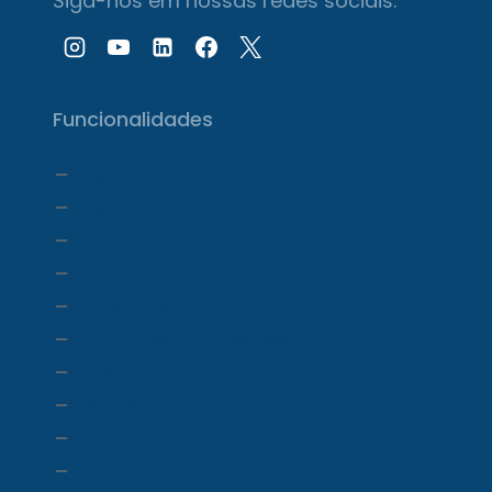
Siga-nos em nossas redes sociais:
Funcionalidades
Agenda
Agendamento Online
Transcrição com IA
Prontuário Eletrônico
Prescrição eletrônica
Faturamento e Repasse
Financeiro
Relatórios e Dashboards
Estoque
Telemedicina