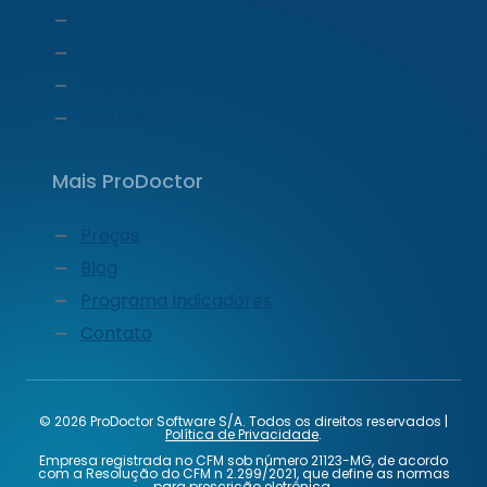
Liderança
Carreiras
Imprensa
Segurança
Mais ProDoctor
Preços
Blog
Programa Indicadores
Contato
© 2026 ProDoctor Software S/A. Todos os direitos reservados |
Política de Privacidade
.
Empresa registrada no CFM sob número 21123-MG, de acordo
com a Resolução do CFM n 2.299/2021, que define as normas
para prescrição eletrônica.