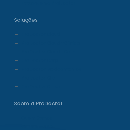
Ecossistema ProDoctor
Soluções
ProDoctor Cloud
ProDoctor Cloud +Clínica
ProDoctor Cloud +Corp
ProDoctor Corp
ProDoctor Medicamentos
ProDoctor CID
ProDoctor Curso
Sobre a ProDoctor
Quem Somos
Carta do CEO