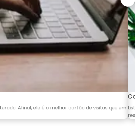
Co
urado. Afinal, ele é o melhor cartão de visitas que um
Li
res