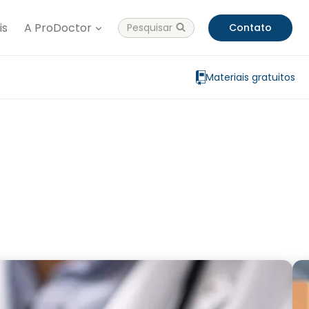
is
A ProDoctor
Pesquisar
Contato
Materiais gratuitos