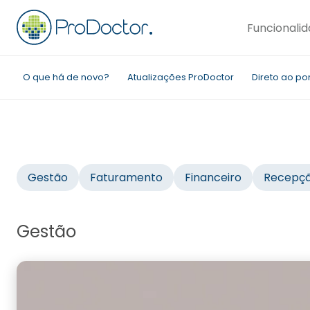
Pular
para
Funcionali
o
Conteúdo
O que há de novo?
Atualizações ProDoctor
Direto ao po
Materiais Gratuito
Gestão
Faturamento
Financeiro
Recepç
Gestão