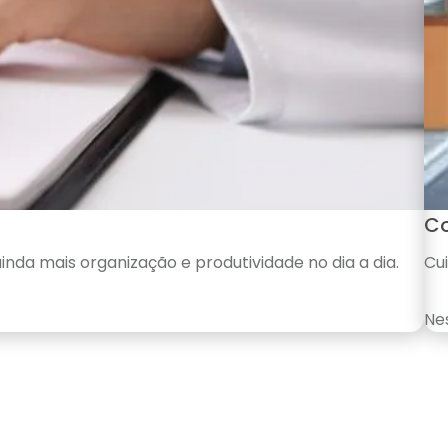
Co
nda mais organização e produtividade no dia a dia.
Cui
Nes