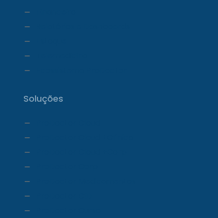
Financeiro
Relatórios e Dashboards
Estoque
Telemedicina
Ecossistema ProDoctor
Soluções
ProDoctor Cloud
ProDoctor Cloud +Clínica
ProDoctor Cloud +Corp
ProDoctor Corp
ProDoctor Medicamentos
ProDoctor CID
ProDoctor Curso