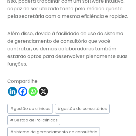
isso, poderá trabalhar com um software intuitivo,
capaz de ser utilizado tanto pelo médico quanto
pela secretária com a mesma eficiência e rapidez.
Além disso, devido à facilidade de uso do sistema
de gerenciamento de consultório que você
contratar, os demais colaboradores também
estarão aptos para desenvolver plenamente suas
funções.
Compartilhe
Tags
#
gestão de clínicas
#
gestão de consultórios
do
Post:
#
Gestão de Policlínicas
#
sistema de gerenciamento de consultório