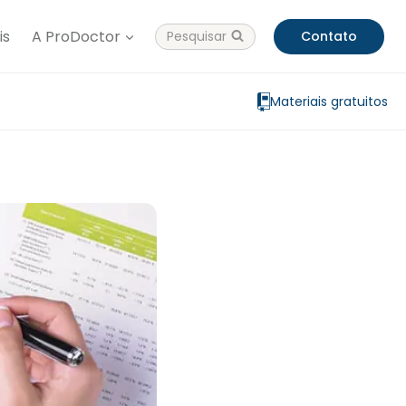
is
A ProDoctor
Pesquisar
Contato
Materiais gratuitos