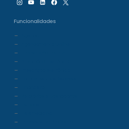
Funcionalidades
Agenda
Agendamento Online
Transcrição com IA
Prontuário Eletrônico
Prescrição eletrônica
Faturamento e Repasse
Financeiro
Relatórios e Dashboards
Estoque
Telemedicina
Ecossistema ProDoctor