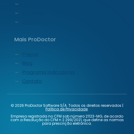
Carreiras
Imprensa
Segurança
Mais ProDoctor
Preços
Blog
Programa Indicadores
Contato
© 2026 ProDoctor Software S/A. Todos os direitos reservados |
Política de Privacidade
.
Empresa registrada no CFM sob número 21123-MG, de acordo
com a Resolução do CFM n 2.299/2021, que define as normas
para prescrição eletrônica.