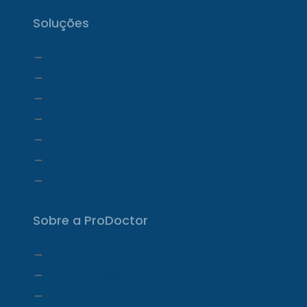
Soluções
ProDoctor Cloud
ProDoctor Cloud +Clínica
ProDoctor Cloud +Corp
ProDoctor Corp
ProDoctor Medicamentos
ProDoctor CID
ProDoctor Curso
Sobre a ProDoctor
Quem Somos
Carta do CEO
Liderança