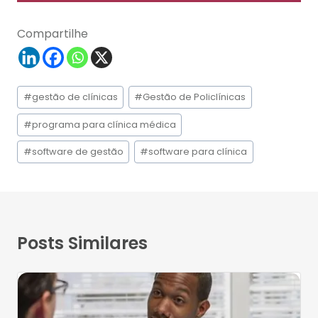
Compartilhe
Tags
#
gestão de clínicas
#
Gestão de Policlínicas
do
Post:
#
programa para clínica médica
#
software de gestão
#
software para clínica
Posts Similares