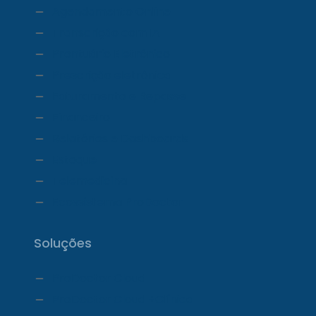
Agendamento Online
Transcrição com IA
Prontuário Eletrônico
Prescrição eletrônica
Faturamento e Repasse
Financeiro
Relatórios e Dashboards
Estoque
Telemedicina
Ecossistema ProDoctor
Soluções
ProDoctor Cloud
ProDoctor Cloud +Clínica