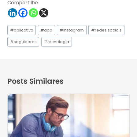
Compartilhe
Tags
#
aplicativo
#
app
#
instagram
#
redes sociais
do
Post:
#
seguidores
#
tecnologia
Posts Similares