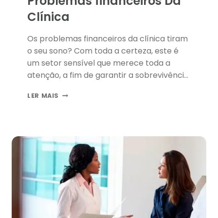
Problemas financeiros Da
Clínica
Os problemas financeiros da clínica tiram
o seu sono? Com toda a certeza, este é
um setor sensível que merece toda a
atenção, a fim de garantir a sobrevivência
do seu empreendimento. Por isso mesmo,
PROBLEMAS
LER MAIS
é preciso ter um gerenciamento
FINANCEIROS
profissional, com pessoal capacitado para
DA
fazer uma análise permanente dos
CLÍNICA
números e o desenvolvimento de um
planejamento estratégico.