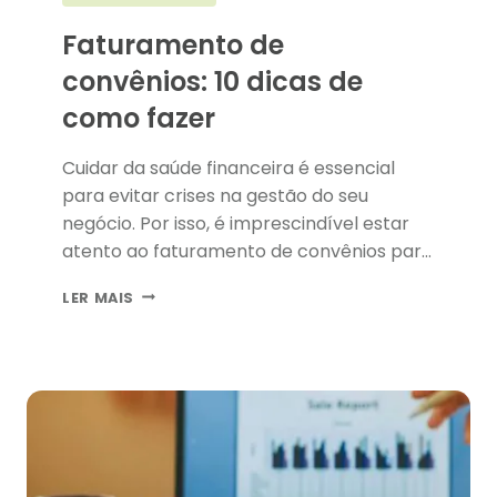
Faturamento de
convênios: 10 dicas de
como fazer
Cuidar da saúde financeira é essencial
para evitar crises na gestão do seu
negócio. Por isso, é imprescindível estar
atento ao faturamento de convênios para
clínicas e consultórios, a fim de evitar
FATURAMENTO
LER MAIS
maiores problemas.
DE
CONVÊNIOS:
10
DICAS
DE
COMO
FAZER