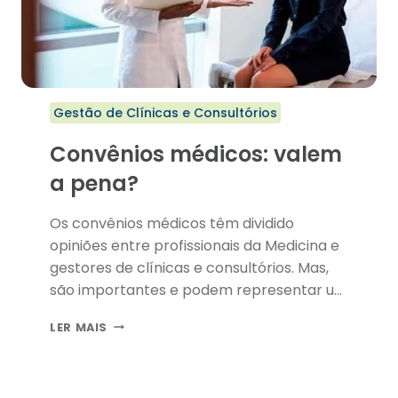
Gestão de Clínicas e Consultórios
Convênios médicos: valem
a pena?
Os convênios médicos têm dividido
opiniões entre profissionais da Medicina e
gestores de clínicas e consultórios. Mas,
são importantes e podem representar um
excelente cartão de visitas em sua vida
CONVÊNIOS
LER MAIS
profissional. Não só para os que estão no
MÉDICOS:
início da carreira, bem como para aqueles
VALEM
que há alguns anos se estabeleceram no
A
PENA?