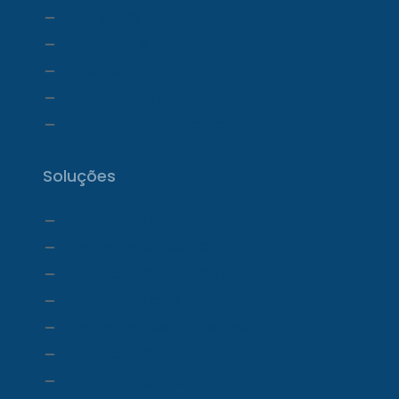
Financeiro
Relatórios e Dashboards
Estoque
Telemedicina
Ecossistema ProDoctor
Soluções
ProDoctor Cloud
ProDoctor Cloud +Clínica
ProDoctor Cloud +Corp
ProDoctor Corp
ProDoctor Medicamentos
ProDoctor CID
ProDoctor Curso