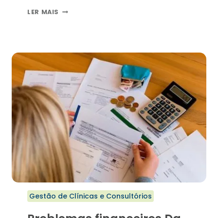
importante, imagina para as pessoas
É
LER MAIS
jurídicas!
PRECISO
SOFTWARE
MÉDICO
PARA
FAZER
O
CONTROLE
FINANCEIRO?
Gestão de Clínicas e Consultórios