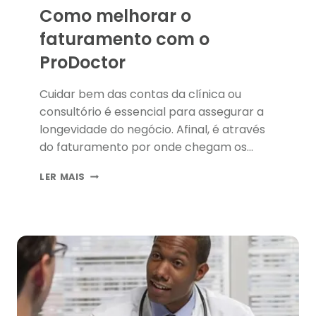
Como melhorar o
faturamento com o
ProDoctor
Cuidar bem das contas da clínica ou
consultório é essencial para assegurar a
longevidade do negócio. Afinal, é através
do faturamento por onde chegam os
recursos que possibilitam aos médicos
COMO
LER MAIS
cuidar dos pacientes. Por isso, ele merece
MELHORAR
total atenção para que possíveis erros
O
não causem problemas maiores,
FATURAMENTO
COM
colocando em risco o fechamento do seu
O
local de trabalho. Nesse post, você vai
PRODOCTOR
entender melhor como funciona o
ProDoctor e de que forma ele pode
melhorar o faturamento da sua clínica ou