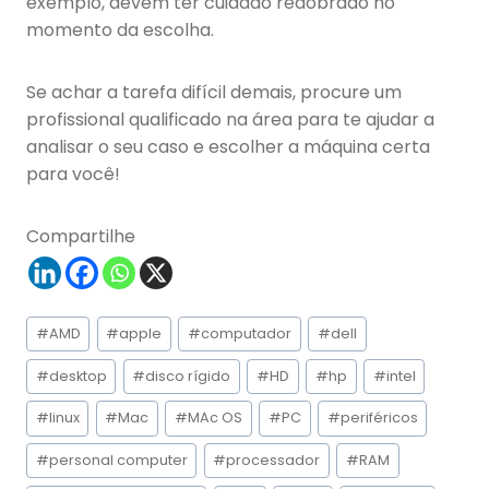
exemplo, devem ter cuidado redobrado no
momento da escolha.
Se achar a tarefa difícil demais, procure um
profissional qualificado na área para te ajudar a
analisar o seu caso e escolher a máquina certa
para você!
Compartilhe
Tags
#
AMD
#
apple
#
computador
#
dell
do
Post:
#
desktop
#
disco rígido
#
HD
#
hp
#
intel
#
linux
#
Mac
#
MAc OS
#
PC
#
periféricos
#
personal computer
#
processador
#
RAM