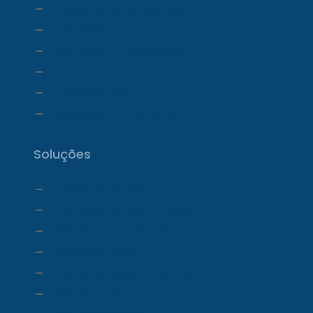
Faturamento e Repasse
Financeiro
Relatórios e Dashboards
Estoque
Telemedicina
Ecossistema ProDoctor
Soluções
ProDoctor Cloud
ProDoctor Cloud +Clínica
ProDoctor Cloud +Corp
ProDoctor Corp
ProDoctor Medicamentos
ProDoctor CID