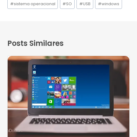
#
sistema operacional
#
SO
#
USB
#
windows
Posts Similares