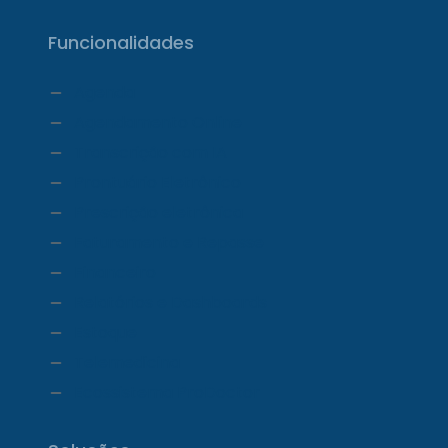
Funcionalidades
Agenda
Agendamento Online
Transcrição com IA
Prontuário Eletrônico
Prescrição eletrônica
Faturamento e Repasse
Financeiro
Relatórios e Dashboards
Estoque
Telemedicina
Ecossistema ProDoctor