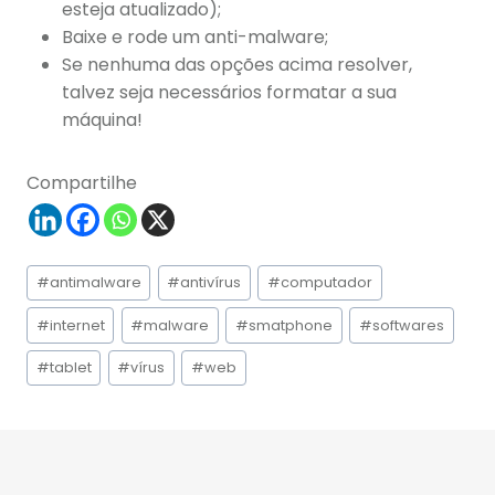
esteja atualizado);
Baixe e rode um anti-malware;
Se nenhuma das opções acima resolver,
talvez seja necessários formatar a sua
máquina!
Compartilhe
Tags
#
antimalware
#
antivírus
#
computador
do
Post:
#
internet
#
malware
#
smatphone
#
softwares
#
tablet
#
vírus
#
web