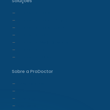
Soluções
ProDoctor Cloud
ProDoctor Cloud +Clínica
ProDoctor Cloud +Corp
ProDoctor Corp
ProDoctor Medicamentos
ProDoctor CID
ProDoctor Curso
Sobre a ProDoctor
Quem Somos
Carta do CEO
Liderança
Carreiras