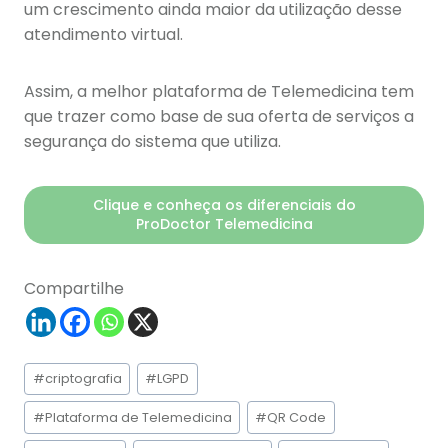
um crescimento ainda maior da utilização desse
atendimento virtual.
Assim, a melhor plataforma de Telemedicina tem
que trazer como base de sua oferta de serviços a
segurança do sistema que utiliza.
Clique e conheça os diferenciais do
ProDoctor Telemedicina
Compartilhe
Tags
#
criptografia
#
LGPD
do
Post:
#
Plataforma de Telemedicina
#
QR Code