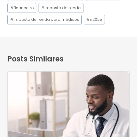
do
Post:
#
financeiro
#
imposto de renda
#
imposto de renda para médicos
#
ir2025
Posts Similares