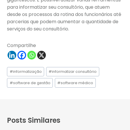
para informatizar seu consultório, que atuem
desde os processos da rotina dos funcionários até
parcerias que podem aumentar a quantidade de
serviços do seu consultório.
Compartilhe
Tags
#
informatização
#
informatizar consultório
do
Post:
#
software de gestão
#
software médico
Posts Similares