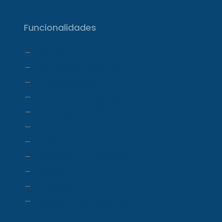
Funcionalidades
Agenda
Agendamento Online
Transcrição com IA
Prontuário Eletrônico
Prescrição eletrônica
Faturamento e Repasse
Financeiro
Relatórios e Dashboards
Estoque
Telemedicina
Ecossistema ProDoctor