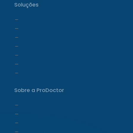
Soluções
ProDoctor Cloud
ProDoctor Cloud +Clínica
ProDoctor Cloud +Corp
ProDoctor Corp
ProDoctor Medicamentos
ProDoctor CID
ProDoctor Curso
Sobre a ProDoctor
Quem Somos
Carta do CEO
Liderança
Carreiras