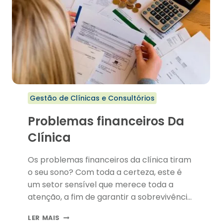
Gestão de Clínicas e Consultórios
Problemas financeiros Da
Clínica
Os problemas financeiros da clínica tiram
o seu sono? Com toda a certeza, este é
um setor sensível que merece toda a
atenção, a fim de garantir a sobrevivência
do seu empreendimento. Por isso mesmo,
PROBLEMAS
LER MAIS
é preciso ter um gerenciamento