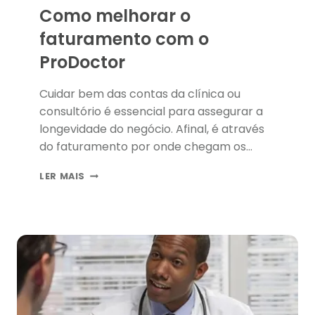
Como melhorar o
faturamento com o
ProDoctor
Cuidar bem das contas da clínica ou
consultório é essencial para assegurar a
longevidade do negócio. Afinal, é através
do faturamento por onde chegam os
recursos que possibilitam aos médicos
COMO
LER MAIS
cuidar dos pacientes. Por isso, ele merece
MELHORAR
total atenção para que possíveis erros
O
não causem problemas maiores,
FATURAMENTO
COM
colocando em risco o fechamento do seu
O
local de trabalho. Nesse post, você vai
PRODOCTOR
entender melhor como funciona o
ProDoctor e de que forma ele pode
melhorar o faturamento da sua clínica ou