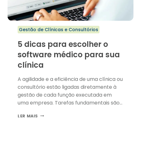
Gestão de Clínicas e Consultórios
5 dicas para escolher o
software médico para sua
clínica
A agilidade e a eficiência de uma clínica ou
consultório estão ligadas diretamente à
gestão de cada função executada em
uma empresa. Tarefas fundamentais são
facilitadas pela utilização de um software
5
LER MAIS
médico de qualidade.
DICAS
PARA
ESCOLHER
O