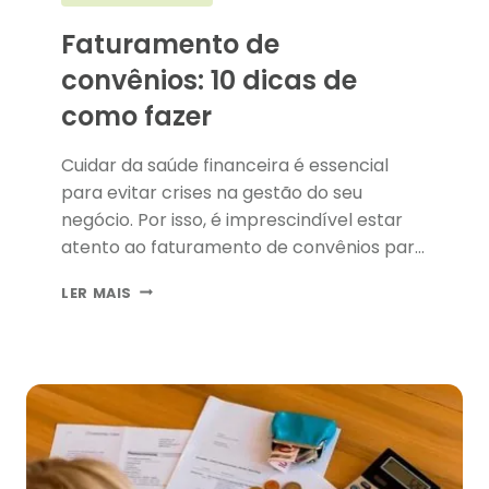
Faturamento de
convênios: 10 dicas de
como fazer
Cuidar da saúde financeira é essencial
para evitar crises na gestão do seu
negócio. Por isso, é imprescindível estar
atento ao faturamento de convênios para
clínicas e consultórios, a fim de evitar
FATURAMENTO
LER MAIS
maiores problemas.
DE
CONVÊNIOS:
10
DICAS
DE
COMO
FAZER