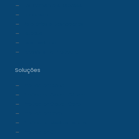
Faturamento e Repasse
Financeiro
Relatórios e Dashboards
Estoque
Telemedicina
Ecossistema ProDoctor
Soluções
ProDoctor Cloud
ProDoctor Cloud +Clínica
ProDoctor Cloud +Corp
ProDoctor Corp
ProDoctor Medicamentos
ProDoctor CID