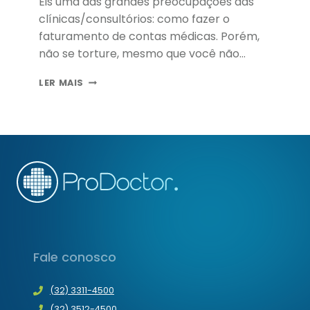
Eis uma das grandes preocupações das
clínicas/consultórios: como fazer o
faturamento de contas médicas. Porém,
não se torture, mesmo que você não
entenda nada do assunto. A fim de ajudá-
COMO
LER MAIS
lo, elaboramos um passo a passo para
FAZER
que veja que não se trata de nenhum
O
bicho de sete cabeças.
FATURAMENTO
DE
CONTAS
MÉDICAS
Fale conosco
(32) 3311-4500
(32) 3512-4500