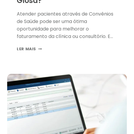
Glosa?
Atender pacientes através de Convênios
de Saúde pode ser uma ótima
oportunidade para melhorar o
faturamento da clínica ou consultório. Em
contrapartida, é preciso muita atenção
COMO
LER MAIS
para evitar erros como as glosas, por
FAZER
exemplo. Neste post, explicaremos um
RECURSO
pouco sobre elas e como fazer o recurso
DE
GLOSA?
de glosa, para recuperar os valores que
não foram pagos pela Operadora.