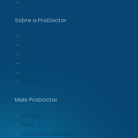
ProDoctor Curso
Sobre a ProDoctor
Quem Somos
Carta do CEO
Liderança
Carreiras
Imprensa
Segurança
Mais ProDoctor
Preços
Blog
Programa Indicadores