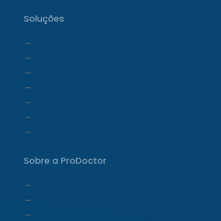
Soluções
ProDoctor Cloud
ProDoctor Cloud +Clínica
ProDoctor Cloud +Corp
ProDoctor Corp
ProDoctor Medicamentos
ProDoctor CID
ProDoctor Curso
Sobre a ProDoctor
Quem Somos
Carta do CEO
Liderança