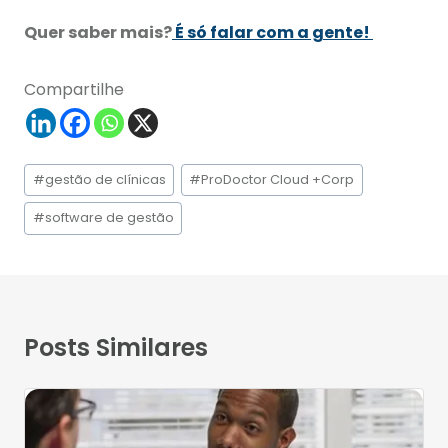
Quer saber mais?
É só falar com a gente!
Compartilhe
Tags
#
gestão de clínicas
#
ProDoctor Cloud +Corp
do
Post:
#
software de gestão
Posts Similares