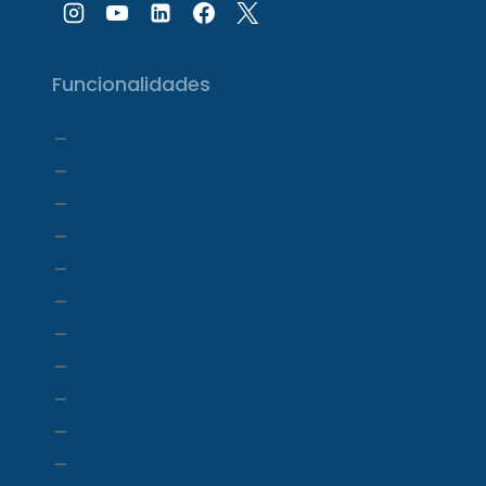
Funcionalidades
Agenda
Agendamento Online
Transcrição com IA
Prontuário Eletrônico
Prescrição eletrônica
Faturamento e Repasse
Financeiro
Relatórios e Dashboards
Estoque
Telemedicina
Ecossistema ProDoctor