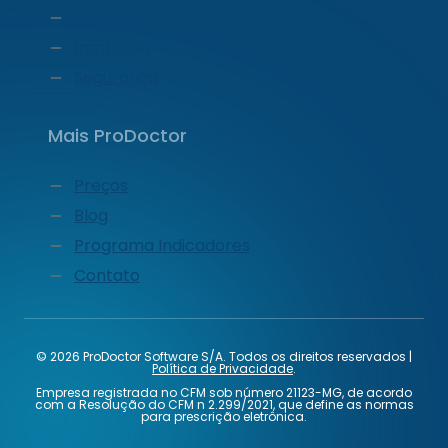
Carreiras
Imprensa
Segurança
Mais ProDoctor
Preços
Blog
Programa Indicadores
Contato
© 2026 ProDoctor Software S/A. Todos os direitos reservados |
Política de Privacidade
.
Empresa registrada no CFM sob número 21123-MG, de acordo
com a Resolução do CFM n 2.299/2021, que define as normas
para prescrição eletrônica.