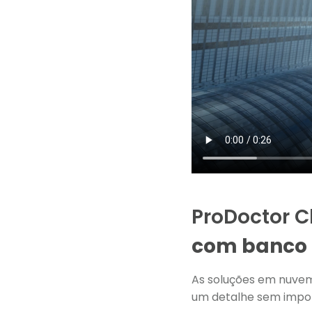
ProDoctor C
com banco d
As soluções em nuve
um detalhe sem impor