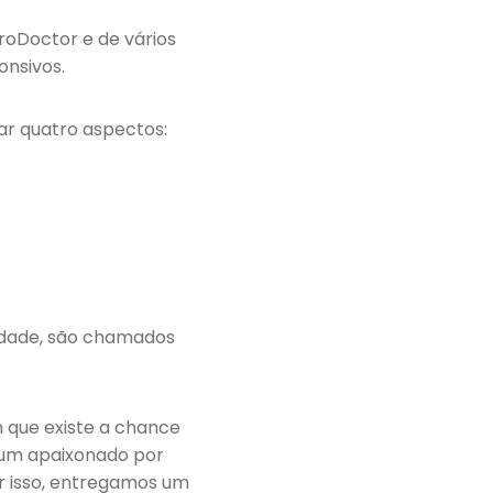
ProDoctor e de vários
onsivos.
ar quatro aspectos:
rdade, são chamados
 que existe a chance
o um apaixonado por
or isso, entregamos um