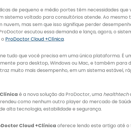
dicas de pequeno e médio portes têm necessidades que 
um sistema voltado para consultórios atende. Ao mesmo 
 nuvem, mas sem que isso signifique perder desempenh
A ProDoctor escutou essa demanda e lança, agora, o sis
: o
ProDoctor Cloud +Clínica
.
úne tudo que você precisa em uma única plataforma. É u
lmente para desktop, Windows ou Mac, e também para di
 traz muito mais desempenho, em um sistema estável, rá
Clínica
é a nova solução da ProDoctor, uma
healthtech
aprendeu como nenhum outro player do mercado de Saúde 
e alta tecnologia, estabilidade e segurança.
oDoctor Cloud +Clínica
oferece lendo este artigo até o f