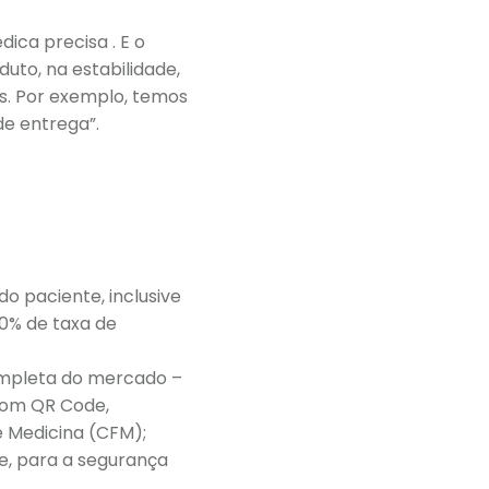
ca precisa . E o
uto, na estabilidade,
s. Por exemplo, temos
 de entrega”.
do paciente, inclusive
0% de taxa de
ompleta do mercado –
com QR Code,
e Medicina (CFM);
e, para a segurança