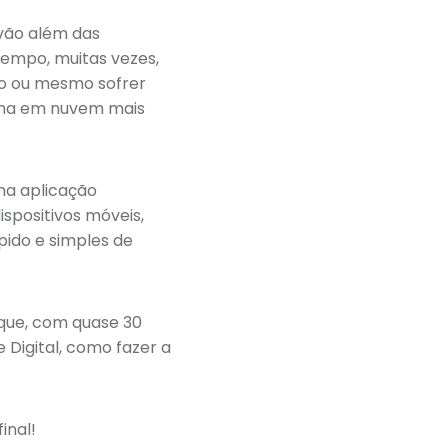
vão além das
tempo, muitas vezes,
o ou mesmo sofrer
tema em nuvem mais
ma aplicação
spositivos móveis,
pido e simples de
que, com quase 30
Digital, como fazer a
inal!