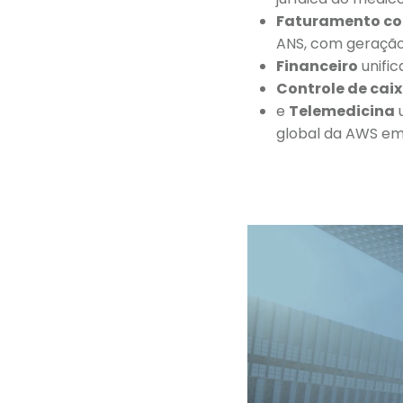
Faturamento c
ANS, com geração 
Financeiro
unifi
Controle de cai
e
Telemedicina
u
global da AWS em