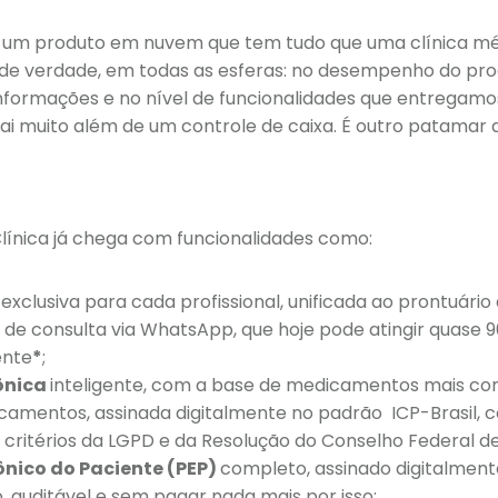
um produto em nuvem que tem tudo que uma clínica médi
e de verdade, em todas as esferas: no desempenho do prod
nformações e no nível de funcionalidades que entregamo
 vai muito além de um controle de caixa. É outro patamar
línica já chega com funcionalidades como:
exclusiva para cada profissional, unificada ao prontuário 
e consulta via WhatsApp, que hoje pode atingir quase 9
ente
*
;
rônica
inteligente, com a base de medicamentos mais c
camentos, assinada digitalmente no padrão ICP-Brasil, 
 critérios da LGPD e da Resolução do Conselho Federal d
ônico do Paciente (PEP)
completo,
assinado digitalment
o, auditável e sem pagar nada mais por isso;