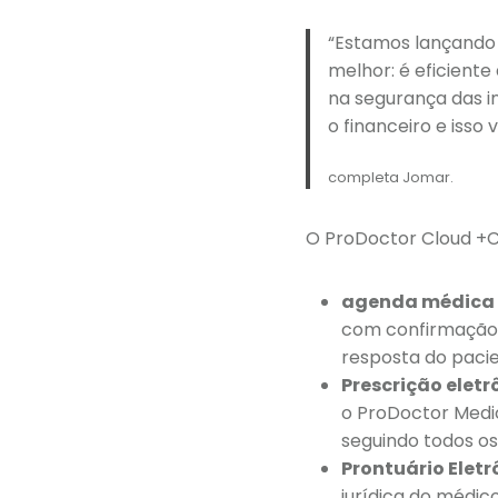
“Estamos lançando 
melhor: é eficient
na segurança das i
o financeiro e isso
completa Jomar.
O ProDoctor Cloud +C
agenda médica
com confirmação d
resposta do paci
Prescrição elet
o ProDoctor Medi
seguindo todos os
Prontuário Eletr
jurídica do médic