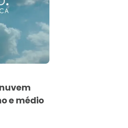
m nuvem
no e médio