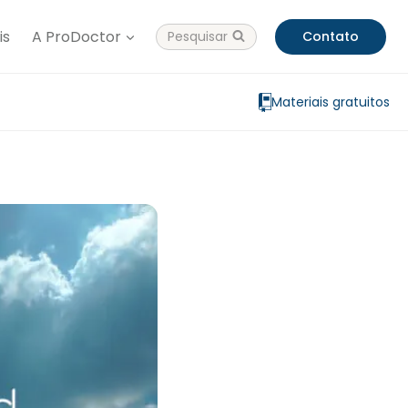
is
A ProDoctor
Pesquisar
Contato
Materiais gratuitos