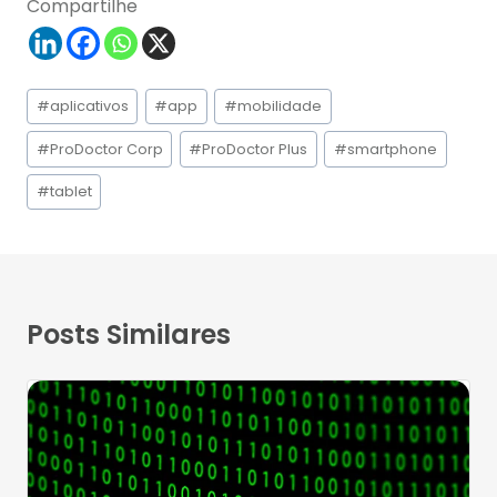
Compartilhe
Tags
#
aplicativos
#
app
#
mobilidade
do
Post:
#
ProDoctor Corp
#
ProDoctor Plus
#
smartphone
#
tablet
Posts Similares