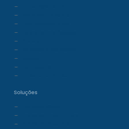
Transcrição com IA
Prontuário Eletrônico
Prescrição eletrônica
Faturamento e Repasse
Financeiro
Relatórios e Dashboards
Estoque
Telemedicina
Ecossistema ProDoctor
Soluções
ProDoctor Cloud
ProDoctor Cloud +Clínica
ProDoctor Cloud +Corp