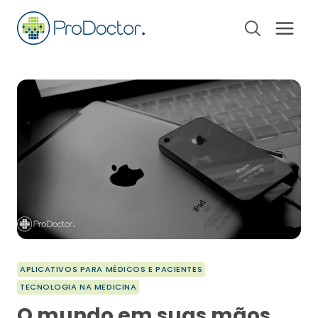
Pular
para
o
Conteúdo
APLICATIVOS PARA MÉDICOS E PACIENTES
TECNOLOGIA NA MEDICINA
O mundo em suas mãos