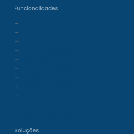
Funcionalidades
Agenda
Agendamento Online
Transcrição com IA
Prontuário Eletrônico
Prescrição eletrônica
Faturamento e Repasse
Financeiro
Relatórios e Dashboards
Estoque
Telemedicina
Ecossistema ProDoctor
Soluções