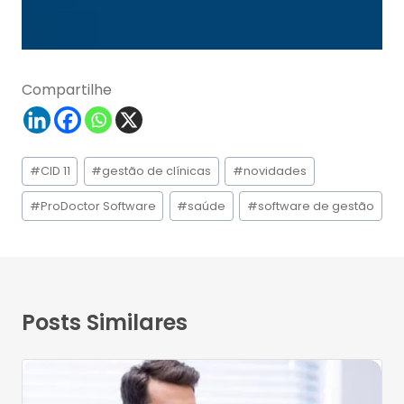
Compartilhe
Tags
#
CID 11
#
gestão de clínicas
#
novidades
do
Post:
#
ProDoctor Software
#
saúde
#
software de gestão
Posts Similares