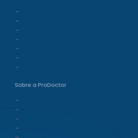
ProDoctor Cloud
ProDoctor Cloud +Clínica
ProDoctor Cloud +Corp
ProDoctor Corp
ProDoctor Medicamentos
ProDoctor CID
ProDoctor Curso
Sobre a ProDoctor
Quem Somos
Carta do CEO
Liderança
Carreiras
Imprensa