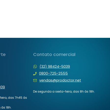
rte
Contato comercial
(32) 98424-5039
0800-725-2555
vendas@prodoctor.net
039
De segunda a sexta-feira, das 8h às 18h.
eira, das 7h45 às
 às 18h.