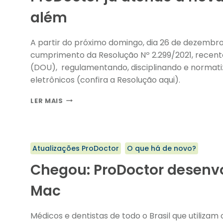
NA
além
CLÍNICA
A partir do próximo domingo, dia 26 de dezembro
cumprimento da Resolução Nº 2.299/2021, recente
(DOU), regulamentando, disciplinando e norma
eletrônicos (confira a Resolução aqui).
PRODOCTOR
LER MAIS
JÁ
ATENDE
À
NOVA
Atualizações ProDoctor
O que há de novo?
RESOLUÇÃO
DO
Chegou: ProDoctor desenvo
CFM
E
Mac
VAI
ALÉM
Médicos e dentistas de todo o Brasil que utilizam o MacOS podem comemorar. A P