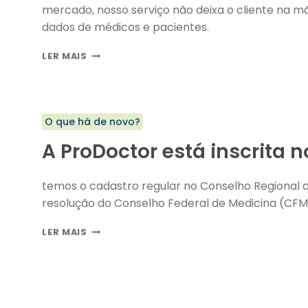
mercado, nosso serviço não deixa o cliente na 
dados de médicos e pacientes.
CONFIRMAÇÃO
LER MAIS
DE
CONSULTAS
DA
PRODOCTOR:
O que há de novo?
ATÉ
90%
A ProDoctor está inscrita
DE
TAXA
DE
temos o cadastro regular no Conselho Regional
RESPOSTA
resolução do Conselho Federal de Medicina (CFM
PARA
REDUZIR
A
FALTAS
LER MAIS
PRODOCTOR
ESTÁ
INSCRITA
NO
CRM-