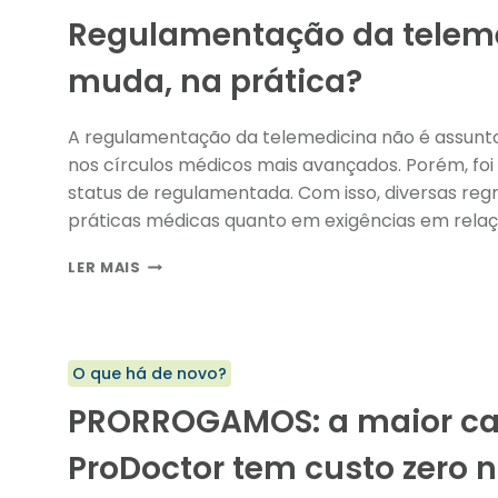
Regulamentação da telemed
muda, na prática?
A regulamentação da telemedicina não é assunto 
nos círculos médicos mais avançados. Porém, fo
status de regulamentada. Com isso, diversas reg
práticas médicas quanto em exigências em relaç
REGULAMENTAÇÃO
LER MAIS
DA
TELEMEDICINA
NO
BRASIL:
O que há de novo?
O
QUE
PRORROGAMOS: a maior ca
MUDA,
NA
ProDoctor tem custo zero n
PRÁTICA?