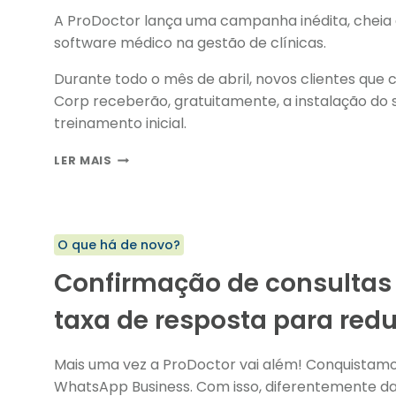
A ProDoctor lança uma campanha inédita, cheia 
software médico na gestão de clínicas.
Durante todo o mês de abril, novos clientes que
Corp receberão, gratuitamente, a instalação do
treinamento inicial.
PRORROGAMOS:
LER MAIS
A
MAIOR
CAMPANHA
DA
O que há de novo?
HISTÓRIA
DA
Confirmação de consultas 
PRODOCTOR
TEM
taxa de resposta para reduz
CUSTO
ZERO
NA
Mais uma vez a ProDoctor vai além! Conquistamos 
CONSULTORIA
WhatsApp Business. Com isso, diferentemente da