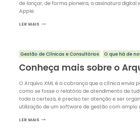
de lançar, de forma pioneira, a assinatura digita
Apple.
CHEGOU:
LER MAIS
PRODOCTOR
DESENVOLVE
ASSINATURA
DIGITAL
Gestão de Clínicas e Consultórios
O que há de no
NO
MAC
Conheça mais sobre o Arq
O Arquivo XML é a cobrança que a clínica envia p
como se fosse o relatório de atendimento de tu
toda a certeza, é preciso ter atenção e ser organ
utilização de um software de gestão com amplo
para o seu trabalho!
CONHEÇA
LER MAIS
MAIS
SOBRE
O