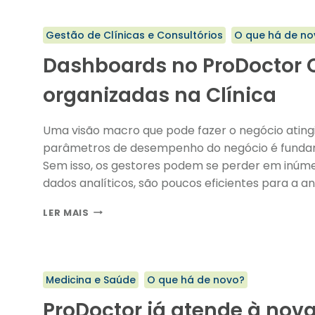
MG
Gestão de Clínicas e Consultórios
O que há de no
Dashboards no ProDoctor C
organizadas na Clínica
Uma visão macro que pode fazer o negócio atingir
parâmetros de desempenho do negócio é fundamental para a gestão de uma clínica médica.
Sem isso, os gestores podem se perder em inúme
dados analíticos, são poucos eficientes para a aná
DASHBOARDS
LER MAIS
NO
PRODOCTOR
CORP:
TODAS
Medicina e Saúde
O que há de novo?
AS
INFORMAÇÕES
ProDoctor já atende à nov
ORGANIZADAS