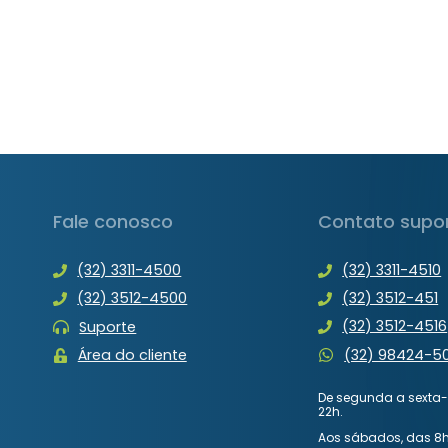
ARQUIVO
XML
NO
PRODOCTOR
Fale conosco
Contato supo
(32) 3311-4500
(32) 3311-4510
(32) 3512-4500
(32) 3512-451
(32) 3512-4516
Suporte
(32) 98424-5
Área do cliente
De segunda a sexta-f
22h.
Aos sábados, das 8h