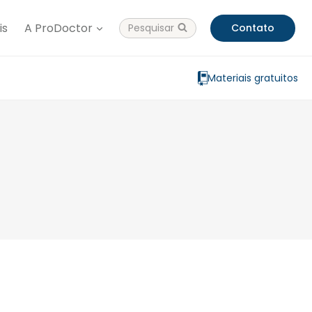
is
A ProDoctor
Pesquisar
Contato
Materiais gratuitos