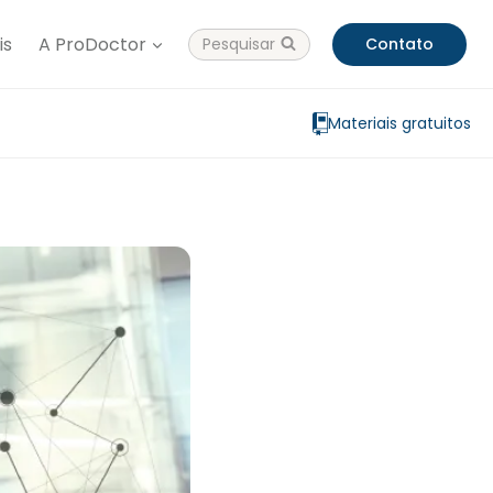
is
A ProDoctor
Pesquisar
Contato
Materiais gratuitos