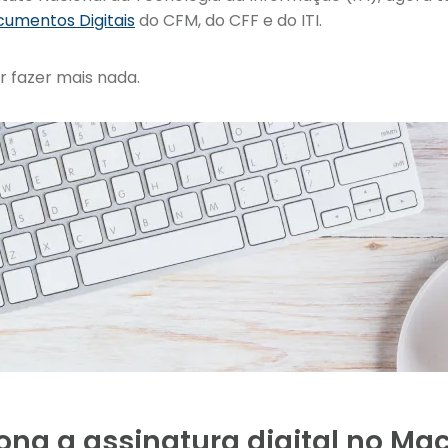
cumentos Digitais
do CFM, do CFF e do ITI.
r fazer mais nada.
na a assinatura digital no Ma