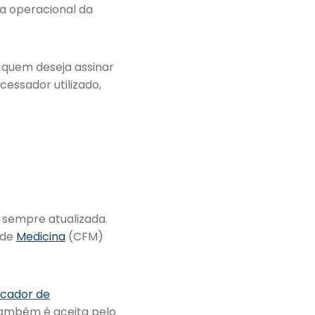
ema operacional da
a quem deseja assinar
essador utilizado,
l sempre atualizada.
 de
Medicina
(CFM)
icador de
 também é aceita pelo