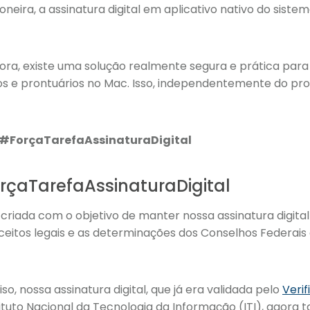
oneira, a assinatura digital em aplicativo nativo do sist
agora, existe uma solução realmente segura e prática par
s e prontuários no Mac. Isso, independentemente do proc
#ForçaTarefaAssinaturaDigital
rçaTarefaAssinaturaDigital
i criada com o objetivo de manter nossa assinatura digita
ceitos legais e as determinações dos Conselhos Federais
so, nossa assinatura digital, que já era validada pelo
Verif
ituto Nacional da Tecnologia da Informação (ITI), agora