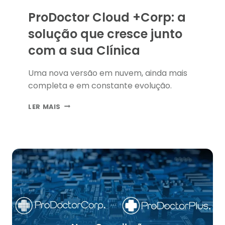
ProDoctor Cloud +Corp: a
solução que cresce junto
com a sua Clínica
Uma nova versão em nuvem, ainda mais
completa e em constante evolução.
PRODOCTOR
LER MAIS
CLOUD
+CORP:
A
SOLUÇÃO
QUE
CRESCE
JUNTO
COM
A
SUA
CLÍNICA