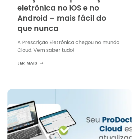
eletrônica no iOS e no
Android – mais fácil do
que nunca
A Prescrição Eletrônica chegou no mundo
Cloud. Vem saber tudo!
LANÇAMENTO:
LER MAIS
PRESCRIÇÃO
ELETRÔNICA
NO
IOS
E
NO
ANDROID
–
MAIS
FÁCIL
DO
QUE