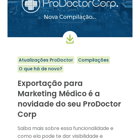
CLIQUE
PARA
FALAR
COM
SEU
PACIENTE
PELO
SEU
WHATSAPP,
DIRETO
Atualizações ProDoctor
Compilações
DO
O que há de novo?
PRODOCTOR
Exportação para
Marketing Médico é a
novidade do seu ProDoctor
Corp
Saiba mais sobre essa funcionalidade e
como ela pode te dar visibilidade e