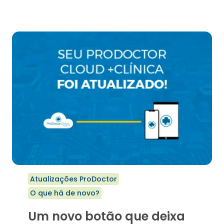
ATUALIZAÇÃO
DO
SEU
PRODOCTOR
CHEGOU
COM
A
NOVA
TISS
E
MAIS
NOVIDADES.
CONFIRA!
Atualizações ProDoctor
O que há de novo?
Um novo botão que deixa