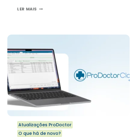
NOVIDADE:
LER MAIS
PAINEL
DE
CHAMADAS
NA
VERSÃO
PRODOCTOR
CLOUD
+CORP
CHEGA
PARA
MELHORAR
SEU
ATENDIMENTO
Atualizações ProDoctor
O que há de novo?