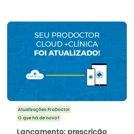
DE
ESPERA
EM
NUVEM
CHEGOU
NO
PRODOCTOR
CLOUD
+CORP
Atualizações ProDoctor
O que há de novo?
Lançamento: prescrição