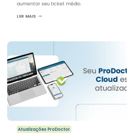
aumentar seu ticket médio.
EXPORTAÇÃO
LER MAIS
PARA
MARKETING
MÉDICO
É
A
NOVIDADE
DO
SEU
PRODOCTOR
CORP
Atualizações ProDoctor