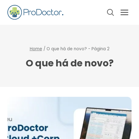
Pular
para
o
Conteúdo
Home
/
O que há de novo?
- Página 2
O que há de novo?