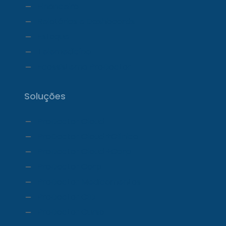
Financeiro
Relatórios e Dashboards
Estoque
Telemedicina
Ecossistema ProDoctor
Soluções
ProDoctor Cloud
ProDoctor Cloud +Clínica
ProDoctor Cloud +Corp
ProDoctor Corp
ProDoctor Medicamentos
ProDoctor CID
ProDoctor Curso