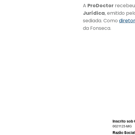
A
ProDoctor
recebeu,
Jurídica
, emitido pe
sediada. Como
direto
da Fonseca.