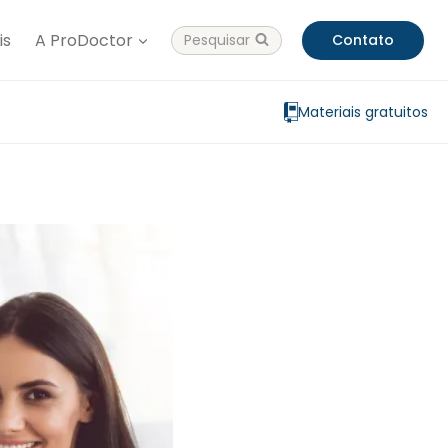
is
A ProDoctor
Pesquisar
Contato
Materiais gratuitos