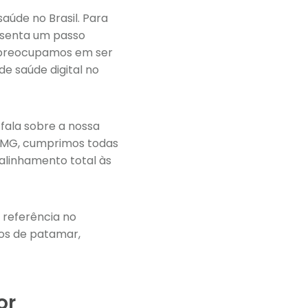
aúde no Brasil. Para
resenta um passo
os preocupamos em ser
e saúde digital no
 fala sobre a nossa
-MG, cumprimos todas
 alinhamento total às
 referência no
mos de patamar,
or