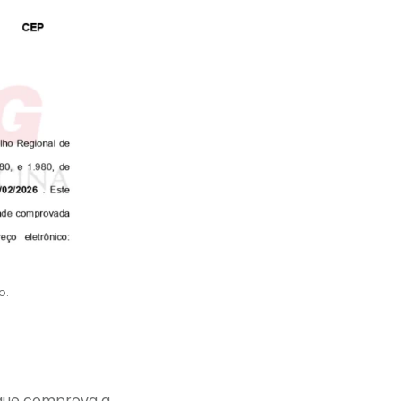
o.
 que comprova a