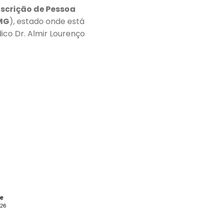
nscrição de Pessoa
MG
), estado onde está
co Dr. Almir Lourenço