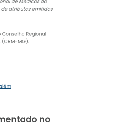
ional de Médicos do
de atributos emitidos
o Conselho Regional
is (CRM-MG).
 além
amentado no