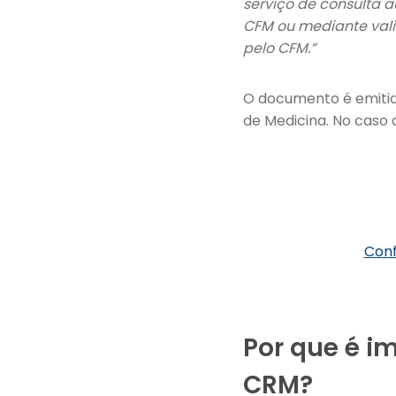
serviço de consulta 
CFM ou mediante vali
pelo CFM.”
O documento é emitid
de Medicina. No caso 
Conf
Por que é i
CRM?