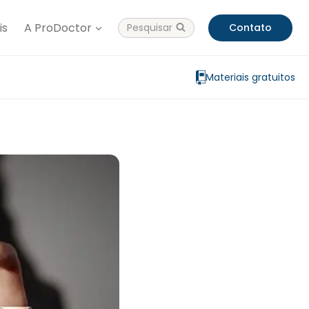
is
A ProDoctor
Pesquisar
Contato
Materiais gratuitos