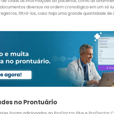
ão de todas as informações do paciente, como as anamnes
 documentos diversos na ordem cronológica em um só luga
gistros, filtrá-los, caso haja uma grande quantidade de it
des no Prontuário
ustes foram adicionados ao ProDoctor Plus e ProDoctor Co