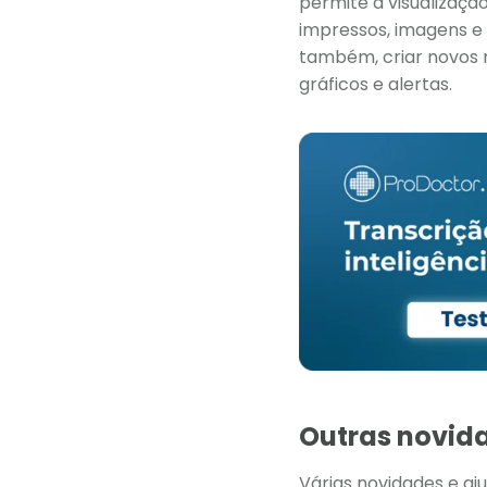
permite a visualizaç
impressos, imagens e
também, criar novos re
gráficos e alertas.
Outras novida
Várias novidades e aj