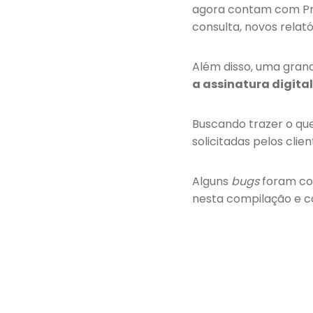
agora contam com Pro
consulta, novos relató
Além disso, uma grande
a assinatura digita
Buscando trazer o qu
solicitadas pelos cli
Alguns
bugs
foram cor
nesta compilação e 