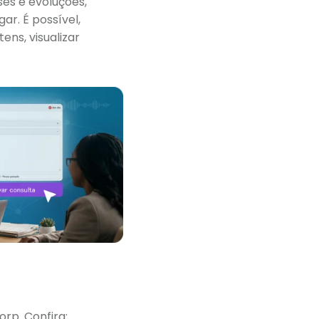
es e evoluções,
r. É possível,
ens, visualizar
rp. Confira: