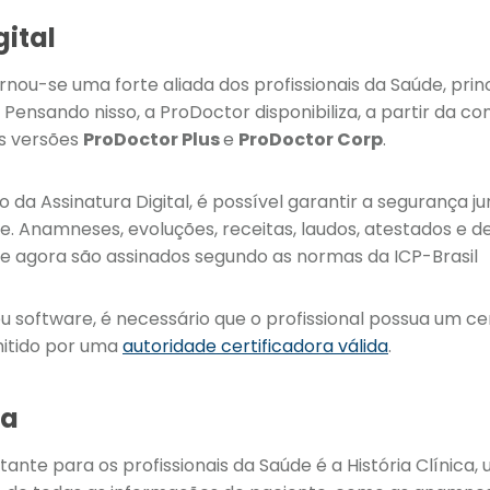
gital
tornou-se uma forte aliada dos profissionais da Saúde, pr
ensando nisso, a ProDoctor disponibiliza, a partir da co
as versões
ProDoctor Plus
e
ProDoctor Corp
.
a Assinatura Digital, é possível garantir a segurança jur
e. Anamneses, evoluções, receitas, laudos, atestados e
te agora são assinados segundo as normas da ICP-Brasil
eu software, é necessário que o profissional possua um cer
itido por uma
autoridade certificadora válida
.
ca
ante para os profissionais da Saúde é a História Clínica,