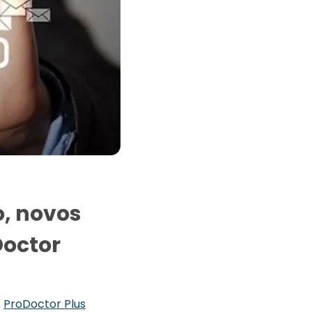
o, novos
Doctor
e
ProDoctor
Plus