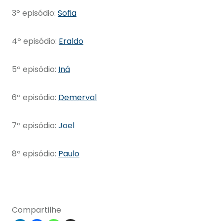
3
º
episódio:
Sofia
4
º
episódio:
Eraldo
5
º
episódio:
Iná
6
º
episódio:
Demerval
7
º
episódio:
Joel
8
º
episódio:
Paulo
Compartilhe