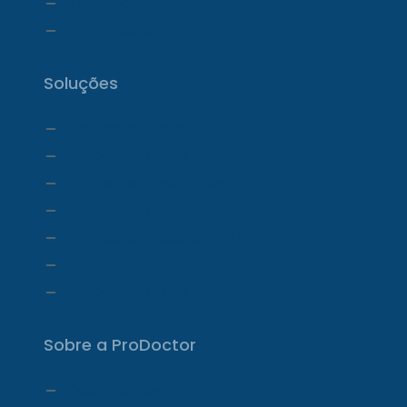
Telemedicina
Ecossistema ProDoctor
Soluções
ProDoctor Cloud
ProDoctor Cloud +Clínica
ProDoctor Cloud +Corp
ProDoctor Corp
ProDoctor Medicamentos
ProDoctor CID
ProDoctor Curso
Sobre a ProDoctor
Quem Somos