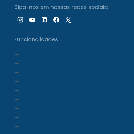
Siga-nos em nossas redes sociais:
Funcionalidades
Agenda
Agendamento Online
Transcrição com IA
Prontuário Eletrônico
Prescrição eletrônica
Faturamento e Repasse
Financeiro
Relatórios e Dashboards
Estoque