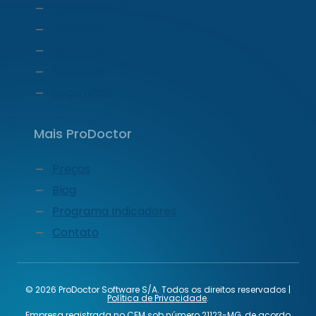
Carta do CEO
Liderança
Carreiras
Imprensa
Segurança
Mais ProDoctor
Preços
Blog
Programa Indicadores
Contato
© 2026 ProDoctor Software S/A. Todos os direitos reservados |
Política de Privacidade
.
Empresa registrada no CFM sob número 21123-MG, de acordo