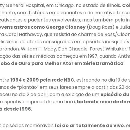
y General Hospital, em Chicago, no estado de Illinois.
Co
rilhante, com histórias emocionantes e de narrativa tens
cativantes e pacientes envolventes, mas também pela i
jovens astros como George Clooney
(Doug Ross) e Juli
a Carol Hathaway, que resistia ao charme de Ross/Cloon
líssimas de atores consagrados em episódios inesquecív
Sarandon, William H. Macy, Don Chaedle, Forest Whitaker,
gração das séries médicas começou em 1997, quando Anth
lobo de Ouro para Melhor Ator em Série Dramática
.
entre
1994 e 2009 pela rede NBC
, estreando no dia 19 de
os de “plantão” em seus lares sempre a partir das 22 da
ceu no dia 2 de abril, com a exibição de um
episódio du
rospectiva especial de uma hora,
batendo recorde de 
a desde 1996
.
us episódios memoráveis
foi ao ar totalmente ao vivo
, 