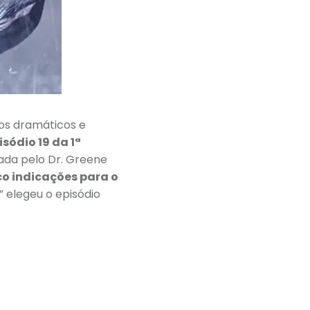
os dramáticos e
isódio 19 da 1ª
tada pelo Dr. Greene
co indicações para o
” elegeu o episódio