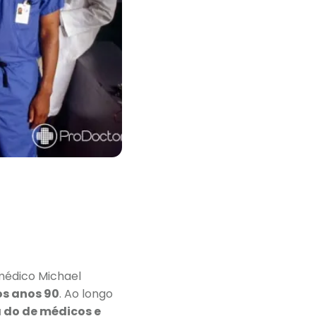
-médico Michael
os anos 90
. Ao longo
a do de médicos e