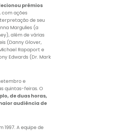
lecionou prêmios
a, com ações
nterpretação de seu
anna Margulies (a
ey), além de várias
eis (Danny Glover,
 Michael Rapaport e
ony Edwards (Dr. Mark
 setembro e
s quintas-feiras. O
plo, de duas horas,
maior audiência de
em 1997. A equipe de