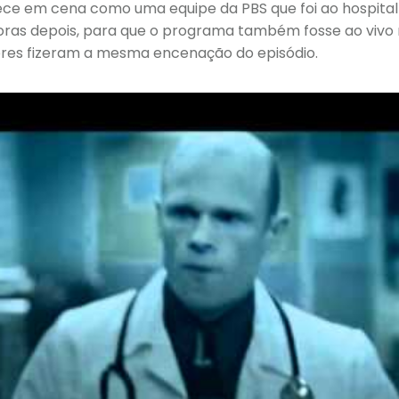
e em cena como uma equipe da PBS que foi ao hospital
oras depois, para que o programa também fosse ao vivo
tores fizeram a mesma encenação do episódio.