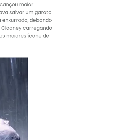
alcançou maior
tava salvar um garoto
 enxurrada, deixando
e Clooney carregando
dos maiores ícone de