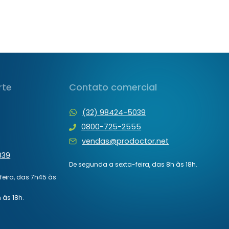
rte
Contato comercial
(32) 98424-5039
0800-725-2555
vendas@prodoctor.net
039
De segunda a sexta-feira, das 8h às 18h.
eira, das 7h45 às
 às 18h.