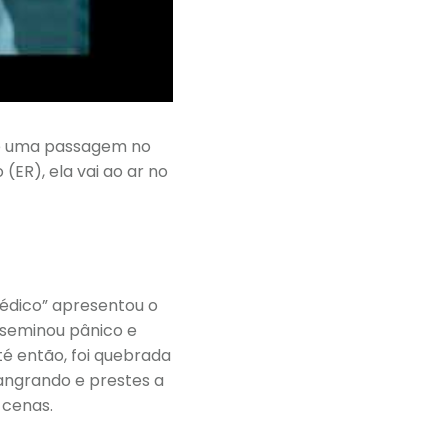
 de uma passagem no
ER), ela vai ao ar no
Médico” apresentou o
sseminou pânico e
té então, foi quebrada
angrando e prestes a
 cenas.