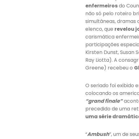
enfermeiros
do Count
não só pelo roteiro b
simultâneas, dramas 
elenco, que
revelou 
carismática enfermeir
participações especia
Kirsten Dunst, Susan 
Ray Liotta). A consa
Greene) recebeu o
G
O seriado foi exibido 
colocando os american
“grand finale”
aconte
precedido de uma ret
uma série dramátic
“
Ambush
”, um de se