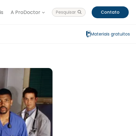
is
A ProDoctor
Pesquisar
Contato
Materiais gratuitos