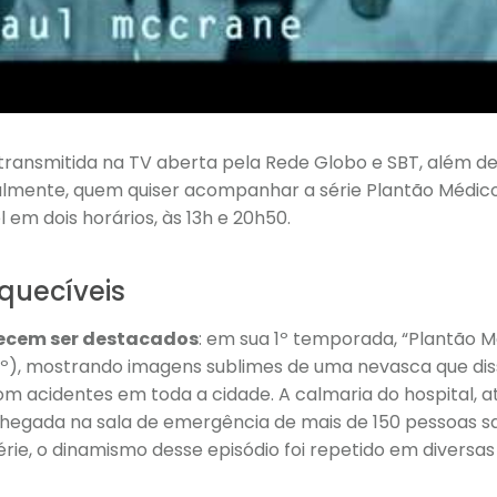
 foi transmitida na TV aberta pela Rede Globo e SBT, além
lmente, quem quiser acompanhar a série Plantão Médico (
em dois horários, às 13h e 20h50.
squecíveis
ecem ser destacados
: em sua 1º temporada, “Plantão 
10º), mostrando imagens sublimes de uma nevasca que di
m acidentes em toda a cidade. A calmaria do hospital, a
hegada na sala de emergência de mais de 150 pessoas s
érie, o dinamismo desse episódio foi repetido em diversas