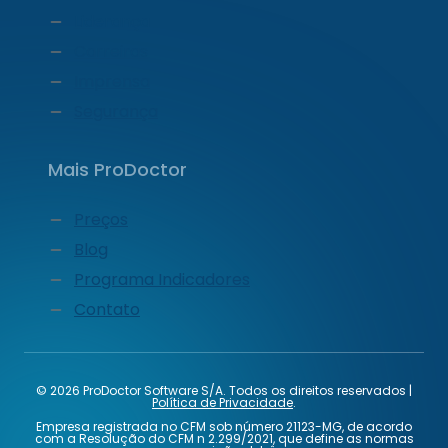
Liderança
Carreiras
Imprensa
Segurança
Mais ProDoctor
Preços
Blog
Programa Indicadores
Contato
© 2026 ProDoctor Software S/A. Todos os direitos reservados |
Política de Privacidade
.
Empresa registrada no CFM sob número 21123-MG, de acordo
com a Resolução do CFM n 2.299/2021, que define as normas