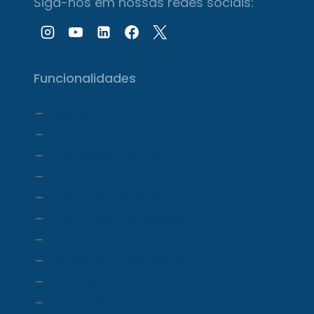
Siga-nos em nossas redes sociais:
Funcionalidades
Agenda
Agendamento Online
Transcrição com IA
Prontuário Eletrônico
Prescrição eletrônica
Faturamento e Repasse
Financeiro
Relatórios e Dashboards
Estoque
Telemedicina