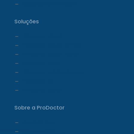
Ecossistema ProDoctor
Soluções
ProDoctor Cloud
ProDoctor Cloud +Clínica
ProDoctor Cloud +Corp
ProDoctor Corp
ProDoctor Medicamentos
ProDoctor CID
ProDoctor Curso
Sobre a ProDoctor
Quem Somos
Carta do CEO