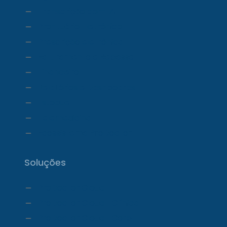
Transcrição com IA
Prontuário Eletrônico
Prescrição eletrônica
Faturamento e Repasse
Financeiro
Relatórios e Dashboards
Estoque
Telemedicina
Ecossistema ProDoctor
Soluções
ProDoctor Cloud
ProDoctor Cloud +Clínica
ProDoctor Cloud +Corp