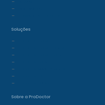
Estoque
Telemedicina
Ecossistema ProDoctor
Soluções
ProDoctor Cloud
ProDoctor Cloud +Clínica
ProDoctor Cloud +Corp
ProDoctor Corp
ProDoctor Medicamentos
ProDoctor CID
ProDoctor Curso
Sobre a ProDoctor