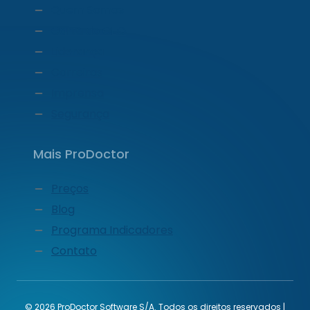
Quem Somos
Carta do CEO
Liderança
Carreiras
Imprensa
Segurança
Mais ProDoctor
Preços
Blog
Programa Indicadores
Contato
© 2026 ProDoctor Software S/A. Todos os direitos reservados |