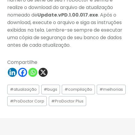
realize o download do arquivo de atualização
nomeado de
Update.vPD.1.00.017.exe
. Após o
download, execute o arquivo e siga as instruções
exibidas na tela. Lembre-se sempre de executar
uma cópia de segurança de seu banco de dados
antes de cada atualização.
Compartilhe
Tags
#
atualização
#
bugs
#
compilação
#
melhorias
do
Post:
#
ProDoctor Corp
#
ProDoctor Plus