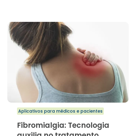
DE
PRESENTES
E
APLICATIVOS
PARA
O
DIA
DO
PSICÓLOGO
Aplicativos para médicos e pacientes
Fibromialgia: Tecnologia
auxilia no tratamento