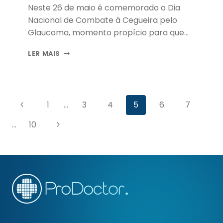
Neste 26 de maio é comemorado o Dia
Nacional de Combate à Cegueira pelo
Glaucoma, momento propício para que…
APLICATIVOS
LER MAIS
PARA
MÉDICOS
OFTALMOLOGISTAS
E
Navegação
PACIENTES
Página
1
…
3
4
5
6
7
COM
da
Anterior
GLAUCOMA
Página
…
10
Página
Seguinte