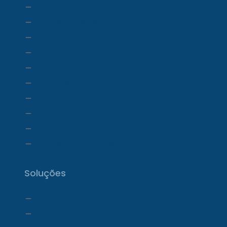
Agendamento Online
Transcrição com IA
Prontuário Eletrônico
Prescrição eletrônica
Faturamento e Repasse
Financeiro
Relatórios e Dashboards
Estoque
Telemedicina
Ecossistema ProDoctor
Soluções
ProDoctor Cloud
ProDoctor Cloud +Clínica