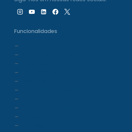
Funcionalidades
Agenda
Agendamento Online
Transcrição com IA
Prontuário Eletrônico
Prescrição eletrônica
Faturamento e Repasse
Financeiro
Relatórios e Dashboards
Estoque
Telemedicina