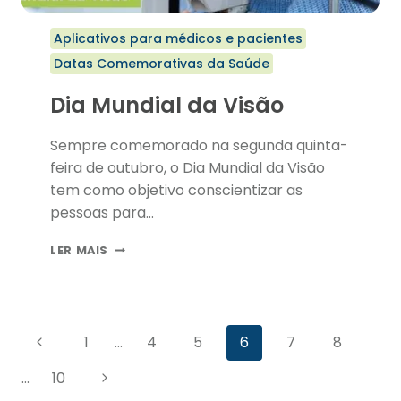
Aplicativos para médicos e pacientes
Datas Comemorativas da Saúde
Dia Mundial da Visão
Sempre comemorado na segunda quinta-
feira de outubro, o Dia Mundial da Visão
tem como objetivo conscientizar as
pessoas para…
DIA
LER MAIS
MUNDIAL
DA
VISÃO
Navegação
Página
1
…
4
5
6
7
8
da
Anterior
Página
…
10
Página