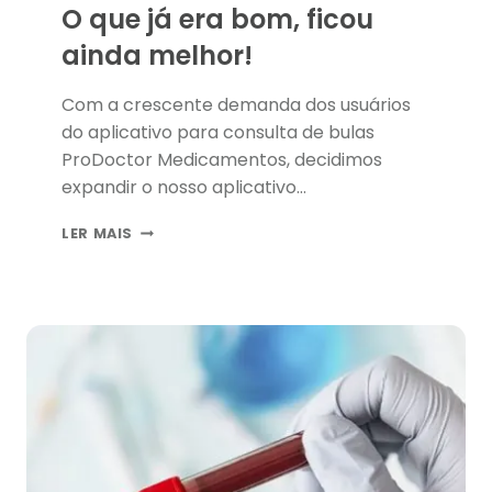
O que já era bom, ficou
ainda melhor!
Com a crescente demanda dos usuários
do aplicativo para consulta de bulas
ProDoctor Medicamentos, decidimos
expandir o nosso aplicativo…
PRODOCTOR
LER MAIS
MEDICAMENTOS:
O
QUE
JÁ
ERA
BOM,
FICOU
AINDA
MELHOR!