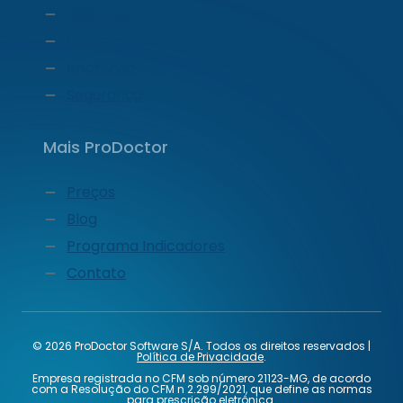
Liderança
Carreiras
Imprensa
Segurança
Mais ProDoctor
Preços
Blog
Programa Indicadores
Contato
© 2026 ProDoctor Software S/A. Todos os direitos reservados |
Política de Privacidade
.
Empresa registrada no CFM sob número 21123-MG, de acordo
com a Resolução do CFM n 2.299/2021, que define as normas
para prescrição eletrônica.