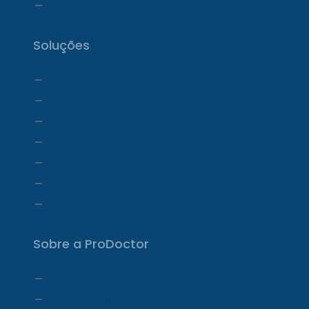
Ecossistema ProDoctor
Soluções
ProDoctor Cloud
ProDoctor Cloud +Clínica
ProDoctor Cloud +Corp
ProDoctor Corp
ProDoctor Medicamentos
ProDoctor CID
ProDoctor Curso
Sobre a ProDoctor
Quem Somos
Carta do CEO