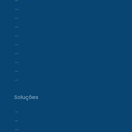
Agendamento Online
Transcrição com IA
Prontuário Eletrônico
Prescrição eletrônica
Faturamento e Repasse
Financeiro
Relatórios e Dashboards
Estoque
Telemedicina
Ecossistema ProDoctor
Soluções
ProDoctor Cloud
ProDoctor Cloud +Clínica
ProDoctor Cloud +Corp