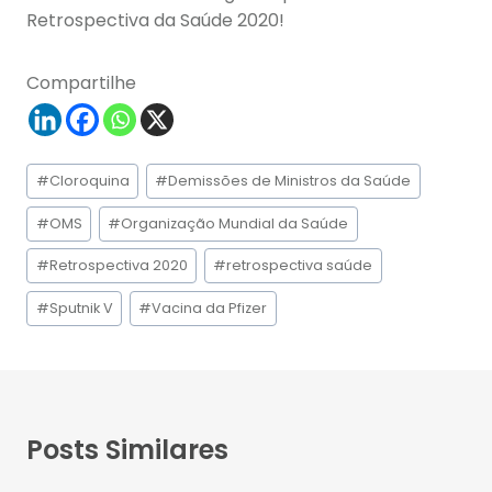
Retrospectiva da Saúde 2020!
Compartilhe
Tags
#
Cloroquina
#
Demissões de Ministros da Saúde
do
Post:
#
OMS
#
Organização Mundial da Saúde
#
Retrospectiva 2020
#
retrospectiva saúde
#
Sputnik V
#
Vacina da Pfizer
Posts Similares