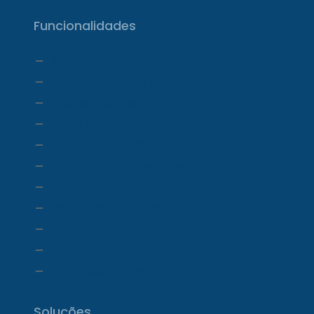
Funcionalidades
Agenda
Agendamento Online
Transcrição com IA
Prontuário Eletrônico
Prescrição eletrônica
Faturamento e Repasse
Financeiro
Relatórios e Dashboards
Estoque
Telemedicina
Ecossistema ProDoctor
Soluções