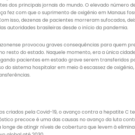
s dos principais jornais do mundo. O elevado número d
ça fez com que o suprimento de oxigênio em Manaus foss
om isso, dezenas de pacientes morreram sufocados, de
das autoridades brasileiras desde o início da pandemia.
mazonense provocou graves consequências para quem pr
o resto do estado. Naquele momento, era a única cidad
rigando pacientes em estado grave serem transferidos pa
o do sistema hospitalar em meio à escassez de oxigênio, 
ansferências.
s criados pela Covid-19, o avanço contra a hepatite C 
nóstico precoce é uma das causas no avanço da luta cont
á longe de atingir níveis de cobertura que levem à elimi
vo global até 2030.