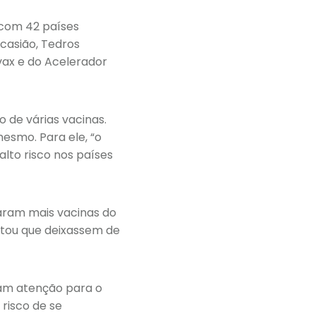
com 42 países
ocasião, Tedros
vax e do Acelerador
 de várias vacinas.
esmo. Para ele, “o
lto risco nos países
aram mais vacinas do
itou que deixassem de
ram atenção para o
 risco de se