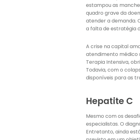
estampou as manchete
quadro grave da doen
atender a demanda. C
a falta de estratégia 
A crise na capital a
atendimento médico n
Terapia Intensiva, ob
Todavia, com o colaps
disponíveis para as tr
Hepatite C
Mesmo com os desafio
especialistas. O diag
Entretanto, ainda est
previsto em um objeti