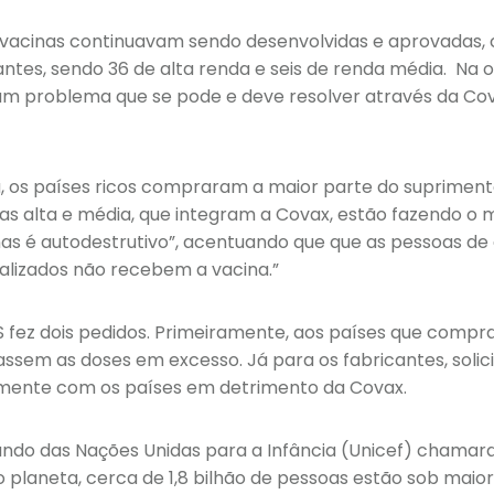
acinas continuavam sendo desenvolvidas e aprovadas, 
ntes, sendo 36 de alta renda e seis de renda média. Na 
 um problema que se pode e deve resolver através da Co
, os países ricos compraram a maior parte do suprimento
as alta e média, que integram a Covax, estão fazendo o m
as é autodestrutivo”, acentuando que que as pessoas de a
alizados não recebem a vacina.”
S fez dois pedidos. Primeiramente, aos países que compr
ssem as doses em excesso. Já para os fabricantes, solic
amente com os países em detrimento da Covax.
Fundo das Nações Unidas para a Infância (Unicef) chama
o planeta, cerca de 1,8 bilhão de pessoas estão sob maior