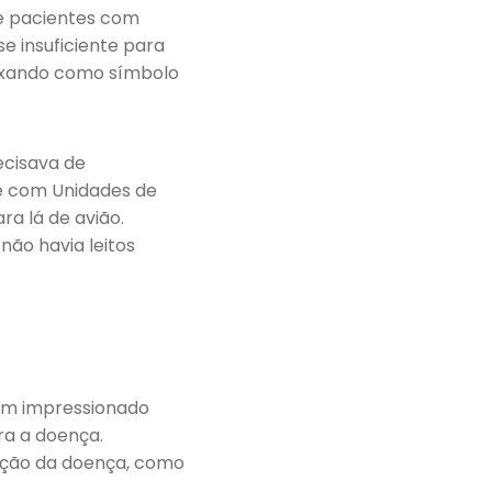
e pacientes com
e insuficiente para
ixando como símbolo
ecisava de
e com Unidades de
ra lá de avião.
não havia leitos
tem impressionado
ra a doença.
nação da doença, como