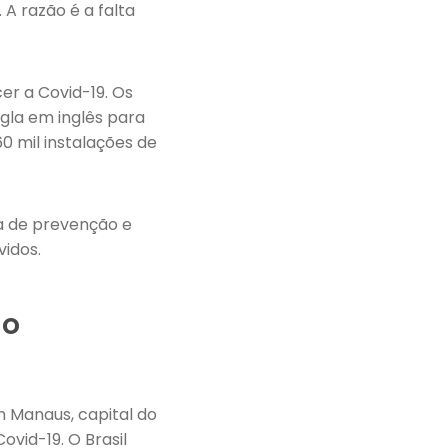
A razão é a falta
er a Covid-19. Os
gla em inglês para
0 mil instalações de
ta de prevenção e
idos.
no
m Manaus, capital do
vid-19. O Brasil