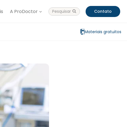
is
A ProDoctor
Pesquisar
Contato
Materiais gratuitos