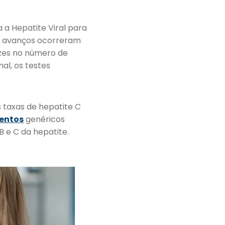
 a Hepatite Viral para
s avanços ocorreram
zes no número de
al, os testes
s taxas de hepatite C
entos
genéricos
B e C da hepatite.