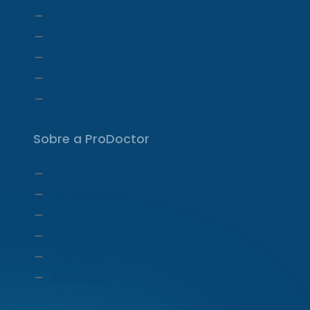
ProDoctor Cloud +Corp
ProDoctor Corp
ProDoctor Medicamentos
ProDoctor CID
ProDoctor Curso
Sobre a ProDoctor
Quem Somos
Carta do CEO
Liderança
Carreiras
Imprensa
Segurança