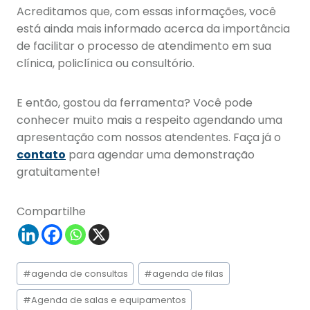
Acreditamos que, com essas informações, você
está ainda mais informado acerca da importância
de facilitar o processo de atendimento em sua
clínica, policlínica ou consultório.
E então, gostou da ferramenta? Você pode
conhecer muito mais a respeito agendando uma
apresentação com nossos atendentes. Faça já o
contato
para agendar uma demonstração
gratuitamente!
Compartilhe
Tags
#
agenda de consultas
#
agenda de filas
do
Post:
#
Agenda de salas e equipamentos