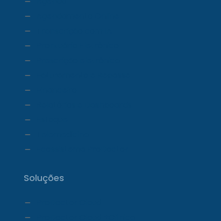
Agenda
Agendamento Online
Transcrição com IA
Prontuário Eletrônico
Prescrição eletrônica
Faturamento e Repasse
Financeiro
Relatórios e Dashboards
Estoque
Telemedicina
Ecossistema ProDoctor
Soluções
ProDoctor Cloud
ProDoctor Cloud +Clínica