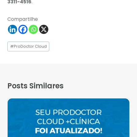
3311-4516
.
Compartilhe
Tags
#
ProDoctor Cloud
do
Post:
Posts Similares