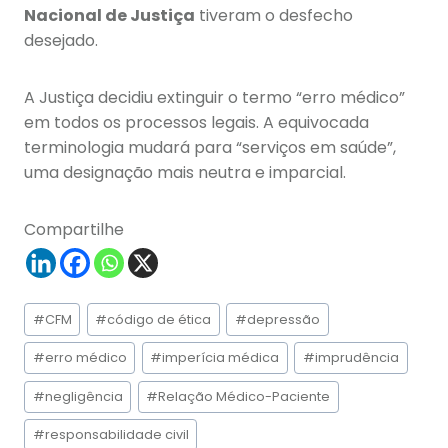
Nacional de Justiça
tiveram o desfecho
desejado.
A Justiça decidiu extinguir o termo “erro médico”
em todos os processos legais. A equivocada
terminologia mudará para “serviços em saúde”,
uma designação mais neutra e imparcial.
Compartilhe
Tags
#
CFM
#
código de ética
#
depressão
do
Post:
#
erro médico
#
imperícia médica
#
imprudência
#
negligência
#
Relação Médico-Paciente
#
responsabilidade civil