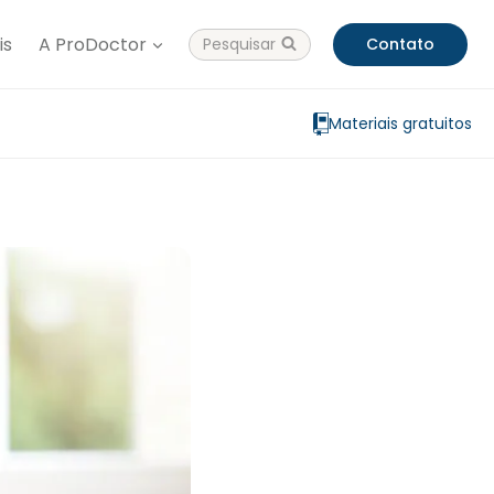
is
A ProDoctor
Pesquisar
Contato
Materiais gratuitos