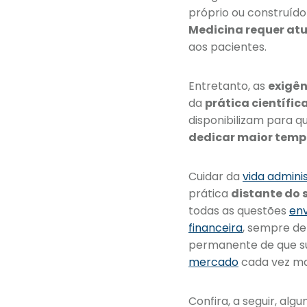
próprio ou construído
Medicina requer at
aos pacientes.
Entretanto, as
exigê
da
prática científic
disponibilizam para q
dedicar maior tem
Cuidar da
vida admini
prática
distante do 
todas as questões
env
financeira
, sempre de
permanente de que 
mercado
cada vez ma
Confira, a seguir, alg