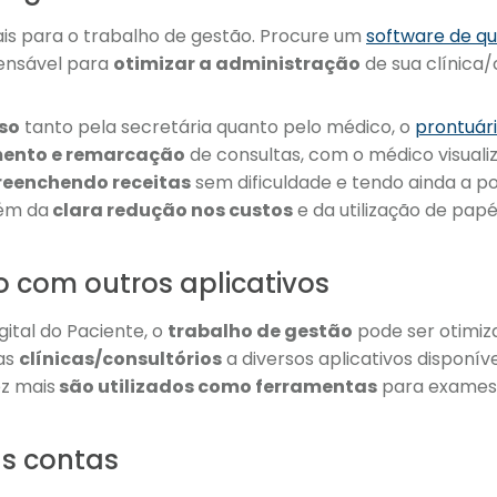
is para o trabalho de gestão. Procure um
software de qu
ensável para
otimizar a administração
de sua clínica/
uso
tanto pela secretária quanto pelo médico, o
prontuári
ento e remarcação
de consultas, com o médico visual
reenchendo receitas
sem dificuldade e tendo ainda a po
lém da
clara redução nos custos
e da utilização de papéi
o com outros aplicativos
gital do Paciente, o
trabalho de gestão
pode ser otimiz
das
clínicas/consultórios
a diversos aplicativos disponív
z mais
são utilizados como ferramentas
para exames
as contas