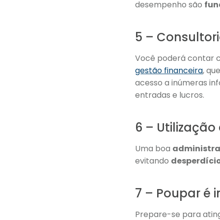
desempenho são
fun
5 – Consultor
Você poderá contar
gestão financeira
, qu
acesso a inúmeras i
entradas e lucros.
6 – Utilização
Uma boa
administra
evitando
desperdíci
7 – Poupar é 
Prepare-se para ating