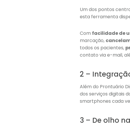
Um dos pontos centra
esta ferramenta disp
Com
facilidade de 
marcação,
cancelam
todos os pacientes,
p
contato via e-mail, a
2 – Integraçã
Além do Prontuário Di
dos serviços digitais 
smartphones cada ve
3 – De olho n