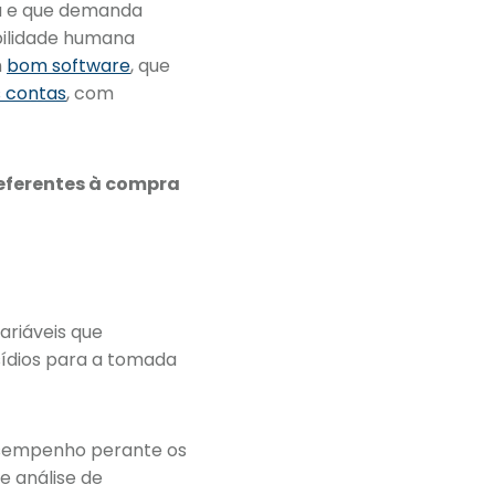
ua e que demanda
ibilidade humana
m
bom software
, que
s contas
, com
eferentes à compra
ariáveis que
ídios para a tomada
esempenho perante os
e análise de