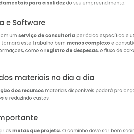
damentais para a solidez
do seu empreendimento.
ia e Software
 com um
serviço de consultoria
periódica específica e ut
e tornará este trabalho bem
menos complexo
e cansati
nformações, como o
registro de despesas
, o fluxo de cai
 dos materiais no dia a dia
ção dos recursos
materiais disponíveis poderá prolongar
os
e reduzindo custos.
importante
ir as
metas que projeta.
O caminho deve ser bem sedi