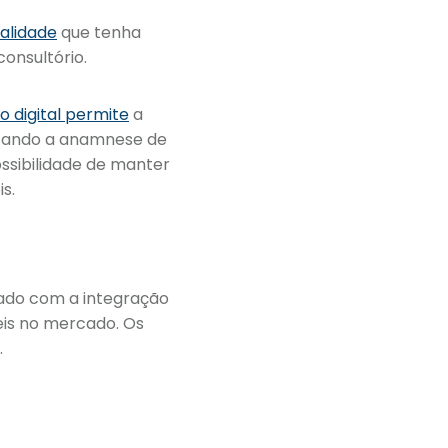
alidade
que tenha
consultório.
o digital permite
a
izando a anamnese de
ssibilidade de manter
s.
ado com a integração
eis no mercado. Os
.