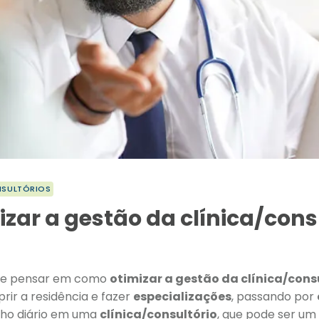
NSULTÓRIOS
zar a gestão da clínica/cons
re pensar em como
otimizar a gestão da clínica/cons
rir a residência e fazer
especializações
, passando por
lho diário em uma
clínica/consultório
, que pode ser u