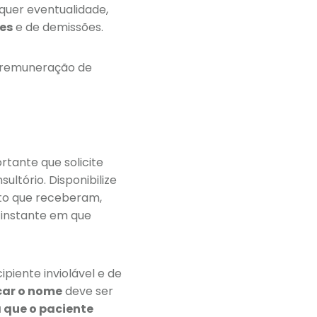
quer eventualidade,
es
e de demissões.
 a remuneração de
ortante que solicite
ultório. Disponibilize
to que receberam,
 instante em que
piente inviolável e de
car o nome
deve ser
 que o paciente