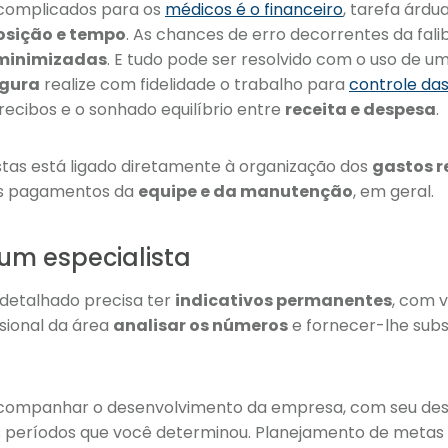
 complicados para os
médicos é o financeiro
, tarefa árd
osição e tempo
. As chances de erro decorrentes da fal
minimizadas
. E tudo pode ser resolvido com o uso de u
egura
realize com fidelidade o trabalho para
controle da
 recibos e o sonhado equilíbrio entre
receita e despesa
.
as está ligado diretamente à organização dos
gastos r
os pagamentos da
equipe e da manutenção
, em geral.
 um especialista
 detalhado precisa ter
indicativos permanentes
, com v
sional da área
analisar os números
e fornecer-lhe subs
acompanhar o desenvolvimento da empresa, com seu d
s períodos que você determinou. Planejamento de metas 