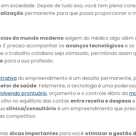
 em sociedade. Depois de tudo isso, você tem plena cons
ualização
permanente para que possa proporcionar o 
ncias do mundo moderno
exigem do médico algo além
a
. É preciso acompanhar os
avanços tecnológicos
e os 
ue o trabalho cotidiano seja otimizado, permitindo assim
po
para a sua profissão.
strativa
do empreendimento é um desafio permanente, p
setor de saúde
. Felizmente, a tecnologia é uma poderosa
olvendo prontuário
, orçamento e o controle diário da
mo
 olho no equilíbrio das contas
entre receita e despesa
e
sua
clínica/consultório
é um empreendimento que prec
is competitivo.
umas
dicas importantes
para você
otimizar a gestão 