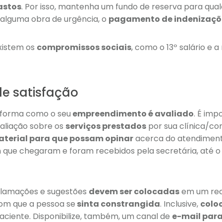
astos
. Por isso, mantenha um fundo de reserva para qual
 alguma obra de urgência, o
pagamento de indenizaçõ
xistem os
compromissos sociais
, como o 13º salário e
de satisfação
 forma como o seu
empreendimento é avaliado
. É imp
aliação sobre os
serviços prestados
por sua clínica/cons
terial para que possam opinar
acerca do atendimen
ue chegaram e foram recebidos pela secretária, até o
eclamações e sugestões
devem ser colocadas
em um reci
om que a pessoa se
sinta constrangida
. Inclusive,
colo
ciente. Disponibilize, também, um canal de
e-mail para