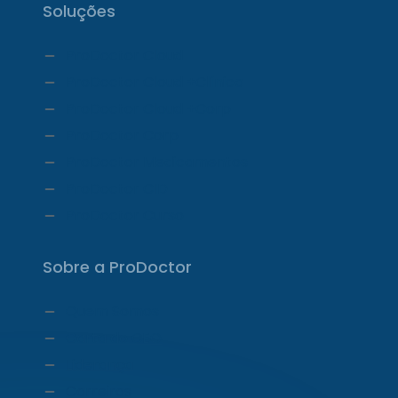
Soluções
ProDoctor Cloud
ProDoctor Cloud +Clínica
ProDoctor Cloud +Corp
ProDoctor Corp
ProDoctor Medicamentos
ProDoctor CID
ProDoctor Curso
Sobre a ProDoctor
Quem Somos
Carta do CEO
Liderança
Carreiras