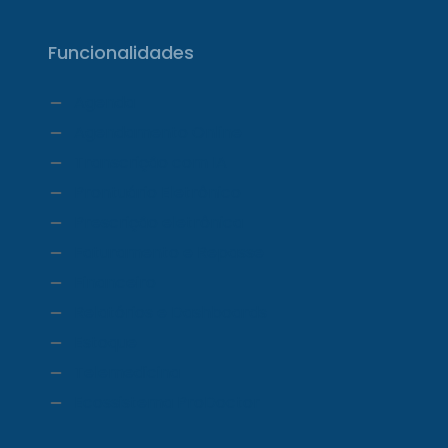
Funcionalidades
Agenda
Agendamento Online
Transcrição com IA
Prontuário Eletrônico
Prescrição eletrônica
Faturamento e Repasse
Financeiro
Relatórios e Dashboards
Estoque
Telemedicina
Ecossistema ProDoctor