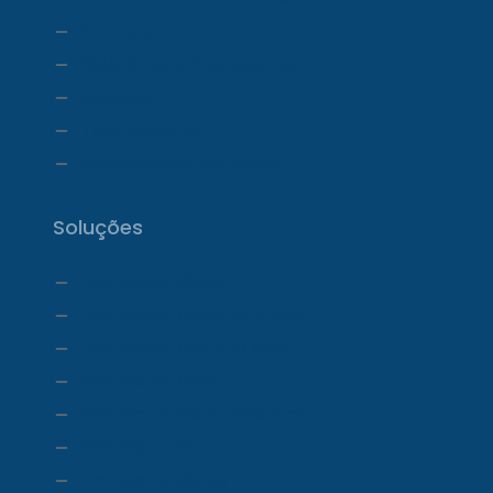
Financeiro
Relatórios e Dashboards
Estoque
Telemedicina
Ecossistema ProDoctor
Soluções
ProDoctor Cloud
ProDoctor Cloud +Clínica
ProDoctor Cloud +Corp
ProDoctor Corp
ProDoctor Medicamentos
ProDoctor CID
ProDoctor Curso