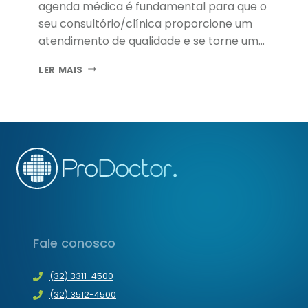
agenda médica é fundamental para que o
seu consultório/clínica proporcione um
atendimento de qualidade e se torne uma
referência no setor.
COMO
LER MAIS
GERENCIAR
A
AGENDA
MÉDICA
DE
FORMA
PROFISSIONAL
Fale conosco
(32) 3311-4500
(32) 3512-4500