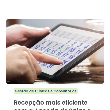
TRACK:
UMA
ESTRATÉGIA
QUE
AGILIZA
O
ATENDIMENTO
E
MELHORA
A
EXPERIÊNCIA
DO
PACIENTE
Gestão de Clínicas e Consultórios
Recepção mais eficiente