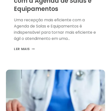
com a Agenda de Salas e
Equipamentos
Uma recepção mais eficiente com a
Agenda de Salas e Equipamentos é
indispensável para tornar mais eficiente e
ágil o atendimento em uma
clínica/consultório. Da mesma forma, a
RECEPÇÃO
LER MAIS
secretária poderá facilitar seu trabalho
MAIS
conforme os pacientes vão chegando ao
EFICIENTE
estabelecimento, além de verificar os
COM
A
casos de urgência.
AGENDA
DE
SALAS
E
EQUIPAMENTOS