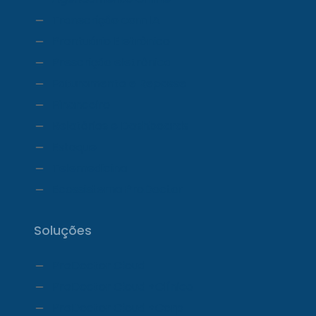
Transcrição com IA
Prontuário Eletrônico
Prescrição eletrônica
Faturamento e Repasse
Financeiro
Relatórios e Dashboards
Estoque
Telemedicina
Ecossistema ProDoctor
Soluções
ProDoctor Cloud
ProDoctor Cloud +Clínica
ProDoctor Cloud +Corp