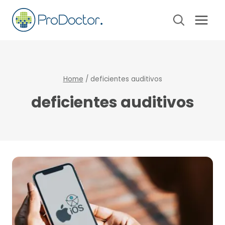
Pular
para
o
Conteúdo
Home
/
deficientes auditivos
deficientes auditivos