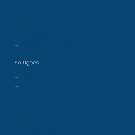
Financeiro
Relatórios e Dashboards
Estoque
Telemedicina
Ecossistema ProDoctor
Soluções
ProDoctor Cloud
ProDoctor Cloud +Clínica
ProDoctor Cloud +Corp
ProDoctor Corp
ProDoctor Medicamentos
ProDoctor CID
ProDoctor Curso