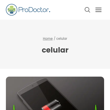
Pular
para
o
Conteúdo
Home
/
celular
celular