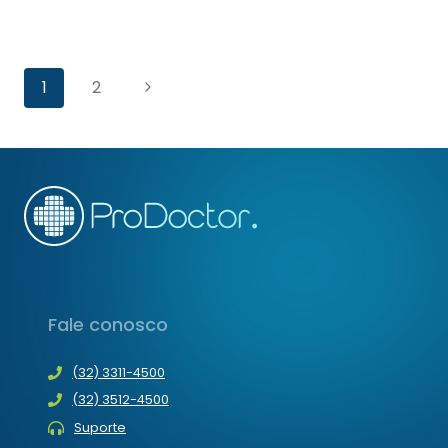
ATUALIZE
O
SEU
Navegação
PRODOCTOR
Página
1
2
PLUS
da
Seguinte
Página
Fale conosco
(32) 3311-4500
(32) 3512-4500
Suporte