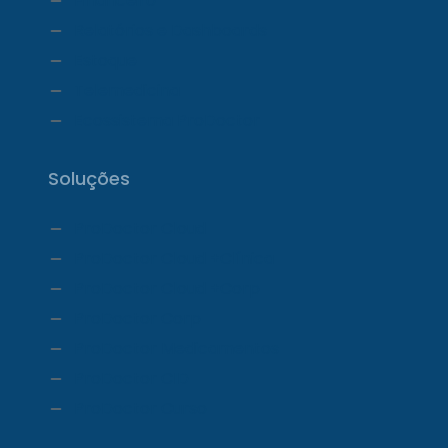
Financeiro
Relatórios e Dashboards
Estoque
Telemedicina
Ecossistema ProDoctor
Soluções
ProDoctor Cloud
ProDoctor Cloud +Clínica
ProDoctor Cloud +Corp
ProDoctor Corp
ProDoctor Medicamentos
ProDoctor CID
ProDoctor Curso