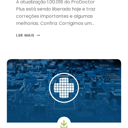
A atualização 1.00.018 do ProDoctor
Plus está sendo liberada hoje e traz
correções importantes e algumas
melhorias. Confira: Corrigimos um…
COMPILAÇÃO
LER MAIS
18:
ATUALIZE
O
SEU
PRODOCTOR
PLUS