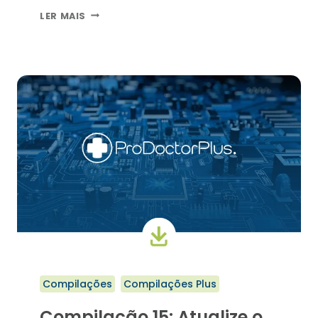
COMPILAÇÃO
LER MAIS
15:
ATUALIZE
O
SEU
PRODOCTOR
CORP
Compilações
Compilações Plus
Compilação 15: Atualize o