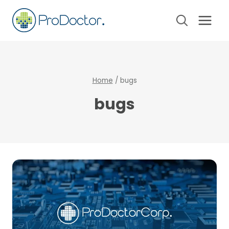
Pular
para
o
Conteúdo
Home
/
bugs
bugs