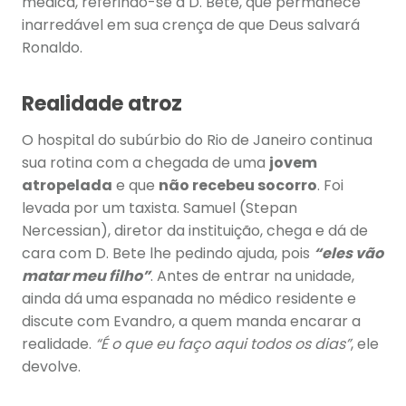
médica, referindo-se à D. Bete, que permanece
inarredável em sua crença de que Deus salvará
Ronaldo.
Realidade atroz
O hospital do subúrbio do Rio de Janeiro continua
sua rotina com a chegada de uma
jovem
atropelada
e que
não recebeu socorro
. Foi
levada por um taxista. Samuel (Stepan
Nercessian), diretor da instituição, chega e dá de
cara com D. Bete lhe pedindo ajuda, pois
“eles vão
matar meu filho”
. Antes de entrar na unidade,
ainda dá uma espanada no médico residente e
discute com Evandro, a quem manda encarar a
realidade.
“É o que eu faço aqui todos os dias”
, ele
devolve.