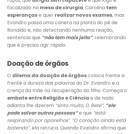
rapaz que
dirigia sem capacete
e que logo é
focalizado na
mesa de cirurgia
. Carolina
tem
esperanças
e quer
realizar novos exames
, mas
Evandro passa uma caneta na planta do pé de
Ronaldo e, não detectando nenhuma reação,
sentencia que
“não tem mais jeito”
, relembrando
que é preciso agir rápido.
Doação de órgãos
O
dilema da doação de órgãos
coloca frente a
frente a dureza das palavras do Dr. Evandro e a
crença da mãe na recuperação do filho. Começa o
embate entre Religião e Ciência
e de nada
adianta lhe dizerem
“sinto muito, D. Bete”
,
“ele
pode salvar outras pessoas”
e que
“está
respirando por aparelhos”
.
“O coração ainda está
batendo”
, ela retruca. Quando Evandro afirma que