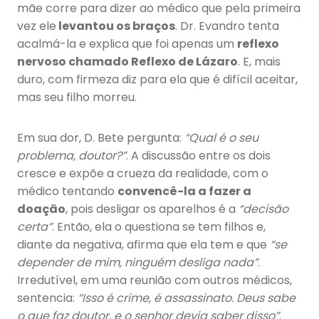
mãe corre para dizer ao médico que pela primeira
vez ele
levantou os braços
. Dr. Evandro tenta
acalmá-la e explica que foi apenas um
reflexo
nervoso chamado Reflexo de Lázaro
. E, mais
duro, com firmeza diz para ela que é difícil aceitar,
mas seu filho morreu.
Em sua dor, D. Bete pergunta:
“Qual é o seu
problema, doutor?”
. A discussão entre os dois
cresce e expõe a crueza da realidade, com o
médico tentando
convencê-la a fazer a
doação
, pois desligar os aparelhos é a
“decisão
certa”
. Então, ela o questiona se tem filhos e,
diante da negativa, afirma que ela tem e que
“se
depender de mim, ninguém desliga nada”
.
Irredutível, em uma reunião com outros médicos,
sentencia:
“Isso é crime, é assassinato. Deus sabe
o que faz doutor, e o senhor devia saber disso”
.