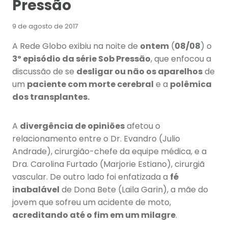
Pressão
9 de agosto de 2017
A Rede Globo exibiu na noite de
ontem
(
08/08
) o
3º episódio da série Sob Pressão
, que enfocou a
discussão de se
desligar ou não os aparelhos
de
um
paciente com morte cerebral
e a
polêmica
dos transplantes.
A
divergência de opiniões
afetou o
relacionamento entre o Dr. Evandro (Julio
Andrade), cirurgião-chefe da equipe médica, e a
Dra. Carolina Furtado (Marjorie Estiano), cirurgiã
vascular. De outro lado foi enfatizada a
fé
inabalável
de Dona Bete (Laila Garin), a mãe do
jovem que sofreu um acidente de moto,
acreditando até o fim em um milagre
.