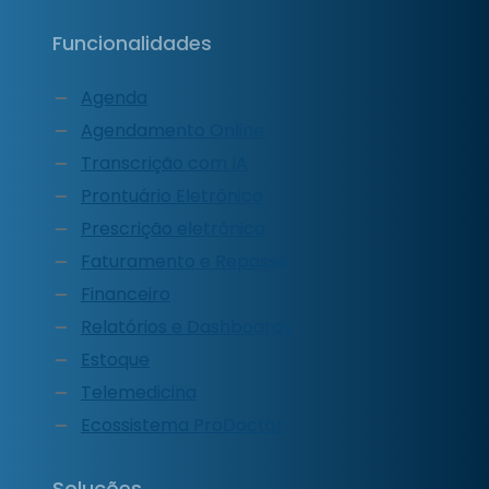
Funcionalidades
Agenda
Agendamento Online
Transcrição com IA
Prontuário Eletrônico
Prescrição eletrônica
Faturamento e Repasse
Financeiro
Relatórios e Dashboards
Estoque
Telemedicina
Ecossistema ProDoctor
Soluções