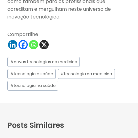
como também para os profissionais que
acreditam e mergulham neste universo de
inovação tecnológica.
Compartilhe
Tags
#
novas tecnologias na medicina
do
Post:
#
tecnologia e saúde
#
tecnologia na medicina
#
tecnologia na saúde
Posts Similares