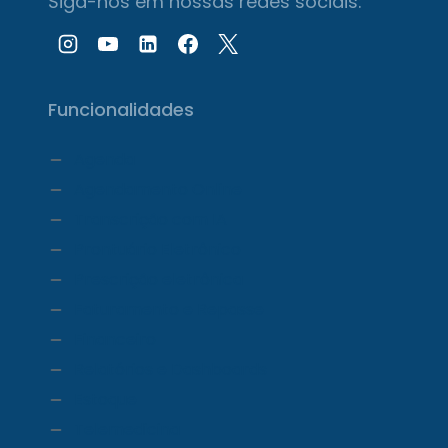
Siga-nos em nossas redes sociais:
Funcionalidades
Agenda
Agendamento Online
Transcrição com IA
Prontuário Eletrônico
Prescrição eletrônica
Faturamento e Repasse
Financeiro
Relatórios e Dashboards
Estoque
Telemedicina