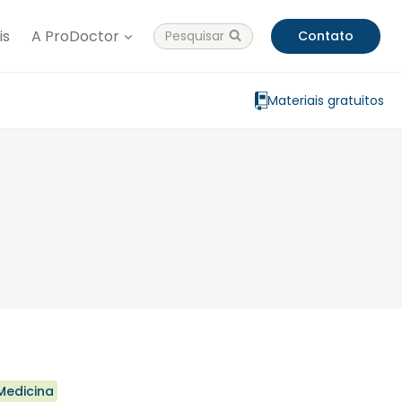
is
A ProDoctor
Pesquisar
Contato
Materiais gratuitos
Medicina