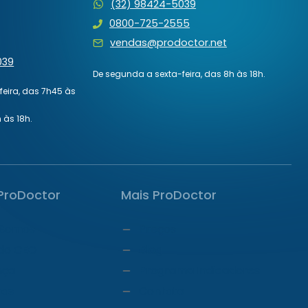
(32) 98424-5039
0800-725-2555
vendas@prodoctor.net
039
De segunda a sexta-feira, das 8h às 18h.
eira, das 7h45 às
 às 18h.
ProDoctor
Mais ProDoctor
Somos
Preços
do CEO
Blog
nça
Programa Indicadores
ras
Contato