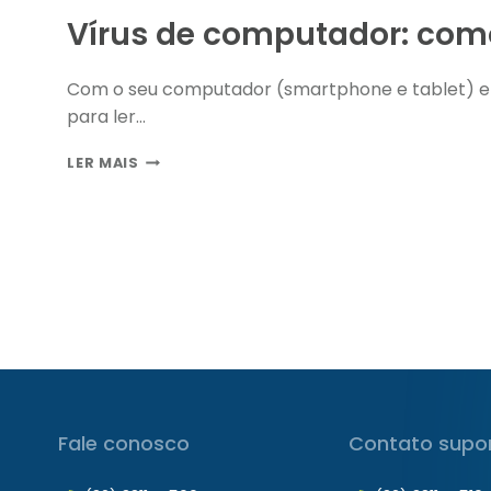
Vírus de computador: como
Com o seu computador (smartphone e tablet) em
para ler…
VÍRUS
LER MAIS
DE
COMPUTADOR:
COMO
SE
PROTEGER?
Fale conosco
Contato supo