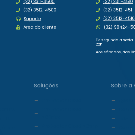
(32) 3311-4500
(32) 3311-4510
(32) 3512-4500
(32) 3512-451
(32) 3512-4516
Suporte
(32) 98424-5
Área do cliente
De segunda a sexta-f
22h.
Aos sábados, das 8h
s
Soluções
Sobre a 
ProDoctor Cloud
Quem 
Online
ProDoctor Cloud
Carta 
+Clínica
om IA
Lidera
ProDoctor Cloud +Corp
trônico
Carrei