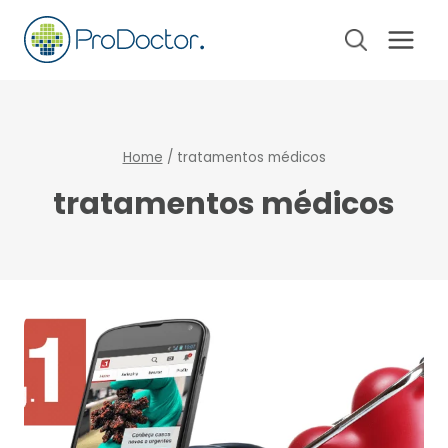
Pular
para
o
Conteúdo
Home
/
tratamentos médicos
tratamentos médicos