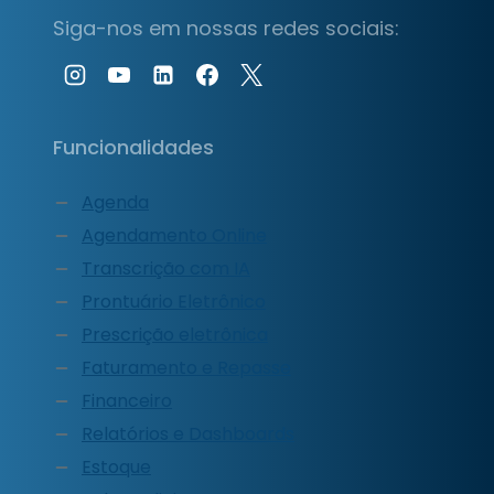
Siga-nos em nossas redes sociais:
Funcionalidades
Agenda
Agendamento Online
Transcrição com IA
Prontuário Eletrônico
Prescrição eletrônica
Faturamento e Repasse
Financeiro
Relatórios e Dashboards
Estoque