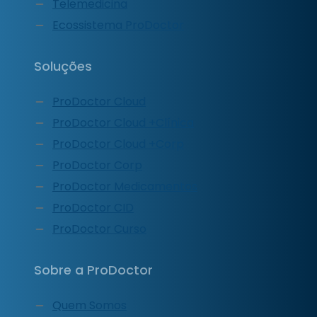
Telemedicina
Ecossistema ProDoctor
Soluções
ProDoctor Cloud
ProDoctor Cloud +Clínica
ProDoctor Cloud +Corp
ProDoctor Corp
ProDoctor Medicamentos
ProDoctor CID
ProDoctor Curso
Sobre a ProDoctor
Quem Somos