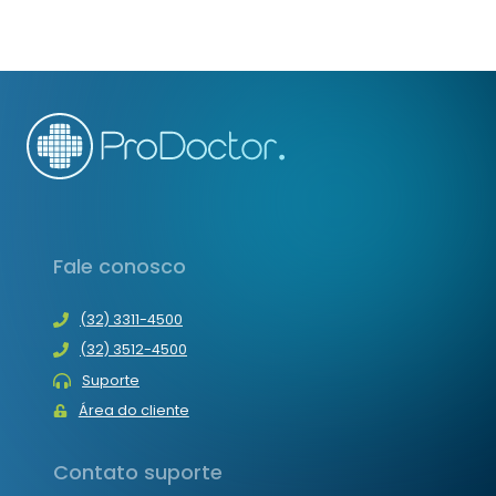
1
–
APLICATIVO
QUE
REÚNE
FOTOS
DE
CASOS
MÉDICOS
Fale conosco
(32) 3311-4500
(32) 3512-4500
Suporte
Área do cliente
Contato suporte