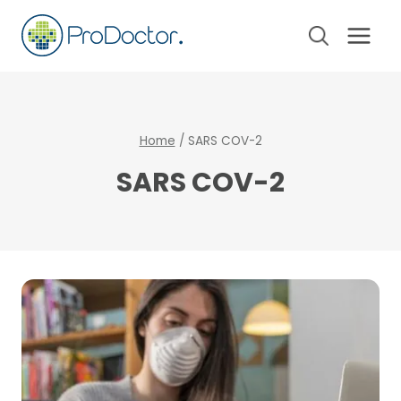
Pular
para
o
Conteúdo
Home
/
SARS COV-2
SARS COV-2