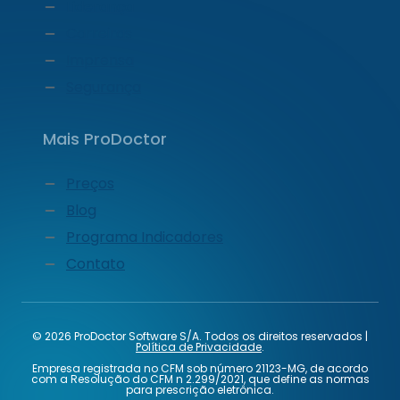
Liderança
Carreiras
Imprensa
Segurança
Mais ProDoctor
Preços
Blog
Programa Indicadores
Contato
© 2026 ProDoctor Software S/A. Todos os direitos reservados |
Política de Privacidade
.
Empresa registrada no CFM sob número 21123-MG, de acordo
com a Resolução do CFM n 2.299/2021, que define as normas
para prescrição eletrônica.