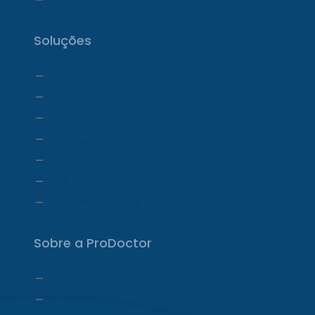
Soluções
ProDoctor Cloud
ProDoctor Cloud +Clínica
ProDoctor Cloud +Corp
ProDoctor Corp
ProDoctor Medicamentos
ProDoctor CID
ProDoctor Curso
Sobre a ProDoctor
Quem Somos
Carta do CEO