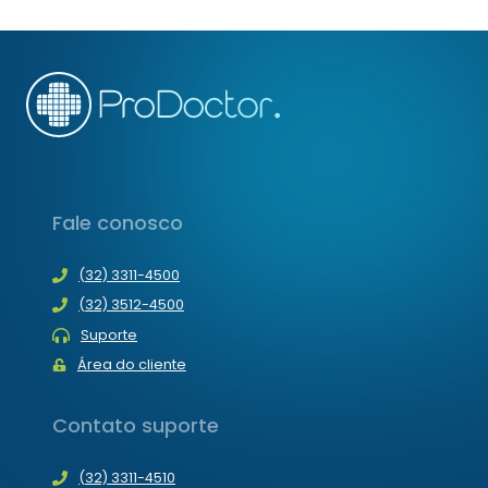
brasileira, mas em todo o planeta.
QUARENTENA
NA
PRODOCTOR
Fale conosco
(32) 3311-4500
(32) 3512-4500
Suporte
Área do cliente
Contato suporte
(32) 3311-4510