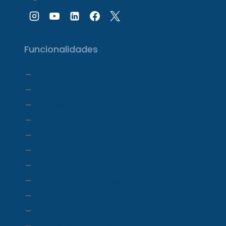
Funcionalidades
Agenda
Agendamento Online
Transcrição com IA
Prontuário Eletrônico
Prescrição eletrônica
Faturamento e Repasse
Financeiro
Relatórios e Dashboards
Estoque
Telemedicina
Ecossistema ProDoctor