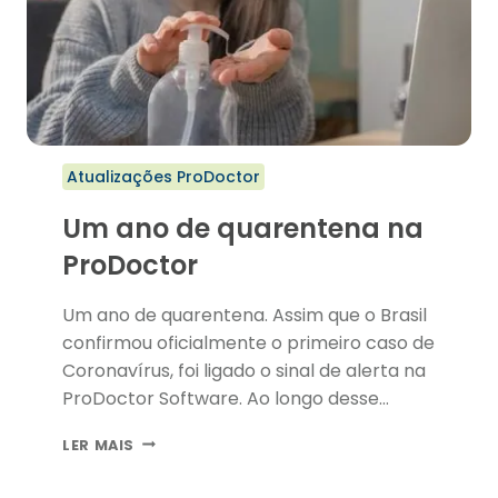
Atualizações ProDoctor
Um ano de quarentena na
ProDoctor
Um ano de quarentena. Assim que o Brasil
confirmou oficialmente o primeiro caso de
Coronavírus, foi ligado o sinal de alerta na
ProDoctor Software. Ao longo desse
período, a pandemia do SARS-CoV-2
UM
LER MAIS
provocou transformações profundas não
ANO
apenas nas pessoas e na sociedade
DE