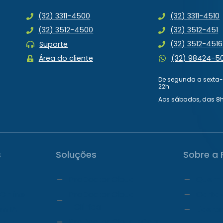
(32) 3311-4500
(32) 3311-4510
(32) 3512-4500
(32) 3512-451
(32) 3512-4516
Suporte
(32) 98424-5
Área do cliente
De segunda a sexta-f
22h.
Aos sábados, das 8h
s
Soluções
Sobre a 
ProDoctor Cloud
Quem 
Online
ProDoctor Cloud
Carta 
+Clínica
om IA
Lidera
ProDoctor Cloud +Corp