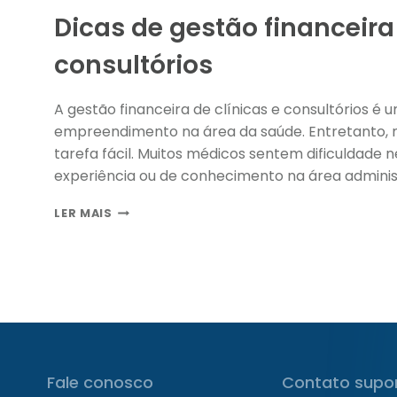
Dicas de gestão financeira
consultórios
A gestão financeira de clínicas e consultórios 
empreendimento na área da saúde. Entretanto,
tarefa fácil. Muitos médicos sentem dificuldade 
experiência ou de conhecimento na área administ
DICAS
LER MAIS
DE
GESTÃO
FINANCEIRA
PARA
CLÍNICAS
E
CONSULTÓRIOS
Fale conosco
Contato supo