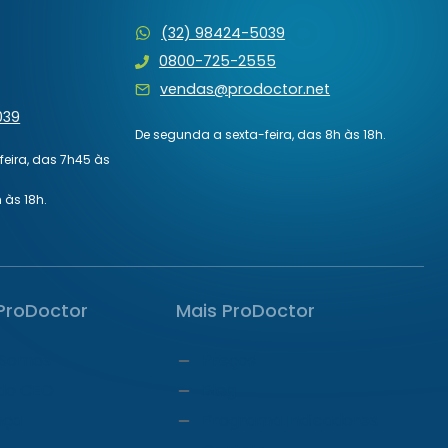
(32) 98424-5039
0800-725-2555
vendas@prodoctor.net
039
De segunda a sexta-feira, das 8h às 18h.
eira, das 7h45 às
 às 18h.
ProDoctor
Mais ProDoctor
Somos
Preços
do CEO
Blog
nça
Programa Indicadores