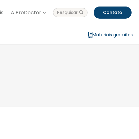
is
A ProDoctor
Pesquisar
Contato
Materiais gratuitos