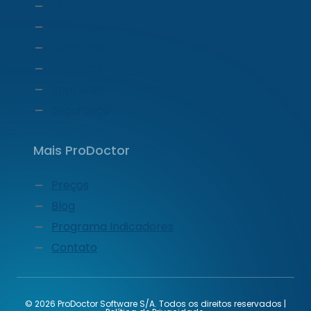
Quem Somos
Carta do CEO
Liderança
Carreiras
Imprensa
Segurança
Mais ProDoctor
Preços
Blog
Programa Indicadores
Contato
© 2026 ProDoctor Software S/A. Todos os direitos reservados |