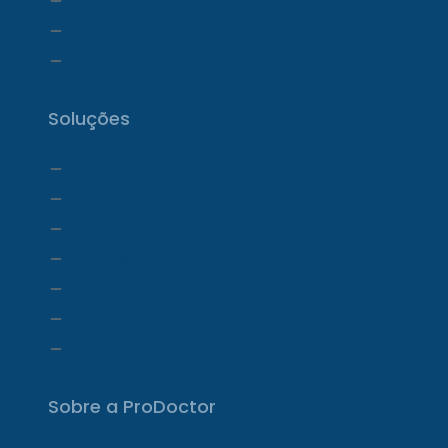
Estoque
Telemedicina
Ecossistema ProDoctor
Soluções
ProDoctor Cloud
ProDoctor Cloud +Clínica
ProDoctor Cloud +Corp
ProDoctor Corp
ProDoctor Medicamentos
ProDoctor CID
ProDoctor Curso
Sobre a ProDoctor