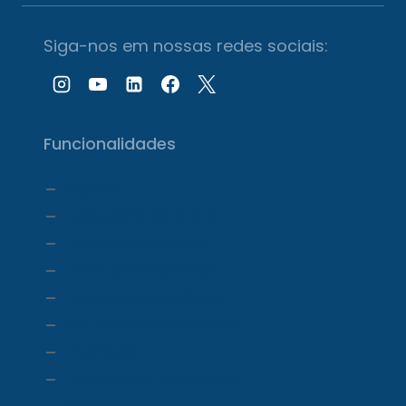
Siga-nos em nossas redes sociais:
Funcionalidades
Agenda
Agendamento Online
Transcrição com IA
Prontuário Eletrônico
Prescrição eletrônica
Faturamento e Repasse
Financeiro
Relatórios e Dashboards