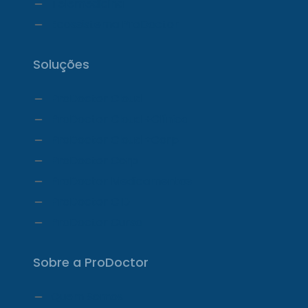
Telemedicina
Ecossistema ProDoctor
Soluções
ProDoctor Cloud
ProDoctor Cloud +Clínica
ProDoctor Cloud +Corp
ProDoctor Corp
ProDoctor Medicamentos
ProDoctor CID
ProDoctor Curso
Sobre a ProDoctor
Quem Somos