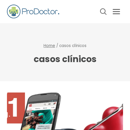
Pular
para
o
Conteúdo
Home
/
casos clínicos
casos clínicos