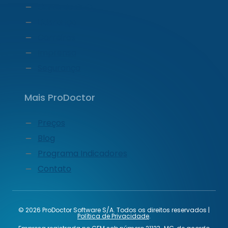
Carta do CEO
Liderança
Carreiras
Imprensa
Segurança
Mais ProDoctor
Preços
Blog
Programa Indicadores
Contato
© 2026 ProDoctor Software S/A. Todos os direitos reservados |
Política de Privacidade
.