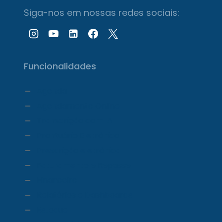
Siga-nos em nossas redes sociais:
Funcionalidades
Agenda
Agendamento Online
Transcrição com IA
Prontuário Eletrônico
Prescrição eletrônica
Faturamento e Repasse
Financeiro
Relatórios e Dashboards
Estoque